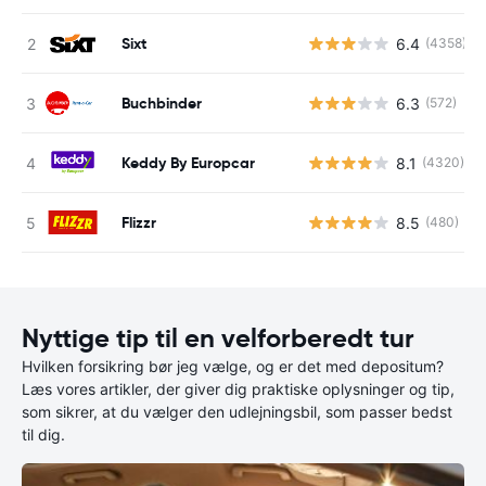
Sixt
6.4
(4358)
Buchbinder
6.3
(572)
Keddy By Europcar
8.1
(4320)
Flizzr
8.5
(480)
Nyttige tip til en velforberedt tur
Hvilken forsikring bør jeg vælge, og er det med depositum?
Læs vores artikler, der giver dig praktiske oplysninger og tip,
som sikrer, at du vælger den udlejningsbil, som passer bedst
til dig.