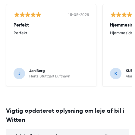
15-05-2026
Perfekt
Perfekt
Hjemmesiden
Jan Berg
KUR
J
K
Hertz Stuttgart Lufthavn
Alam
Vigtig opdateret oplysning om leje af bil i
Witten