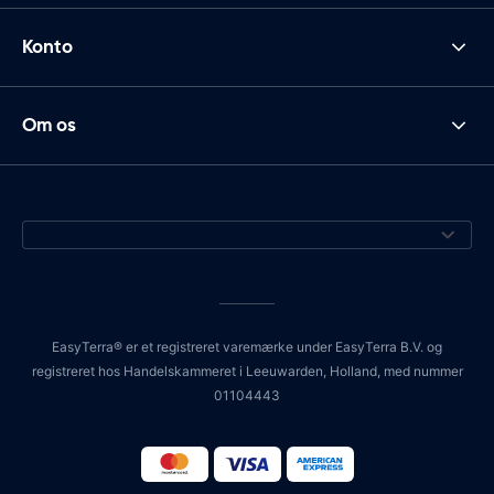
Konto
Om os
EasyTerra® er et registreret varemærke under EasyTerra B.V. og
registreret hos Handelskammeret i Leeuwarden, Holland, med nummer
01104443