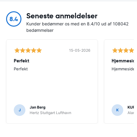
Seneste anmeldelser
8.4
Kunder bedømmer os med en 8.4/10 ud af 108042
bedømmelser
15-05-2026
Perfekt
Perfekt
Hjemmesiden
Jan Berg
KUR
J
K
Hertz Stuttgart Lufthavn
Alam