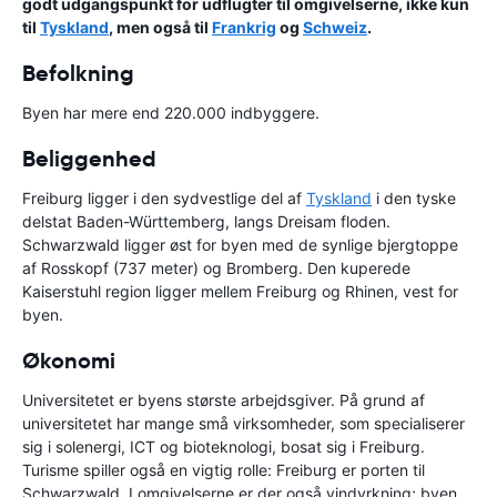
godt udgangspunkt for udflugter til omgivelserne, ikke kun
til
Tyskland
, men også til
Frankrig
og
Schweiz
.
Befolkning
Byen har mere end 220.000 indbyggere.
Beliggenhed
Freiburg ligger i den sydvestlige del af
Tyskland
i den tyske
delstat Baden-Württemberg, langs Dreisam floden.
Schwarzwald ligger øst for byen med de synlige bjergtoppe
af Rosskopf (737 meter) og Bromberg. Den kuperede
Kaiserstuhl region ligger mellem Freiburg og Rhinen, vest for
byen.
Økonomi
Universitetet er byens største arbejdsgiver. På grund af
universitetet har mange små virksomheder, som specialiserer
sig i solenergi, ICT og bioteknologi, bosat sig i Freiburg.
Turisme spiller også en vigtig rolle: Freiburg er porten til
Schwarzwald. I omgivelserne er der også vindyrkning; byen