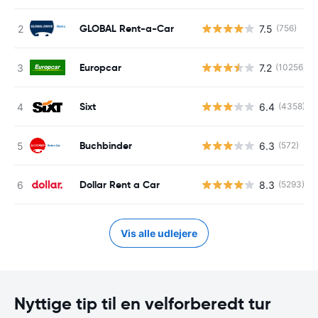
GLOBAL Rent-a-Car
7.5
(756)
Europcar
7.2
(10256)
Sixt
6.4
(4358)
Buchbinder
6.3
(572)
Dollar Rent a Car
8.3
(5293)
Vis alle udlejere
Nyttige tip til en velforberedt tur