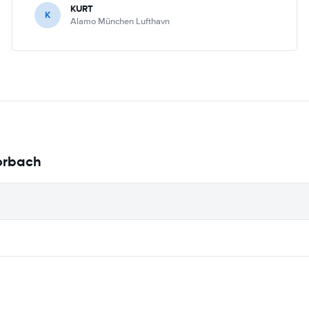
KURT
K
Alamo München Lufthavn
Korbach