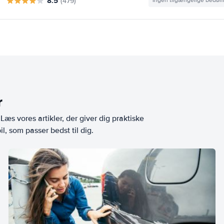
8.5
(479)
Ingen tilgængelige bedø
r
æs vores artikler, der giver dig praktiske
l, som passer bedst til dig.