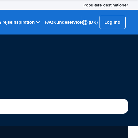
Populære destinationer
 rejseinspiration
FAQ
Kundeservice
(DK)
Log ind