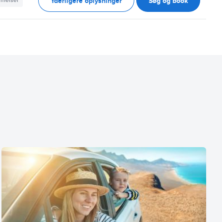
Yderligere oplysninger
Søg og book
mmelser