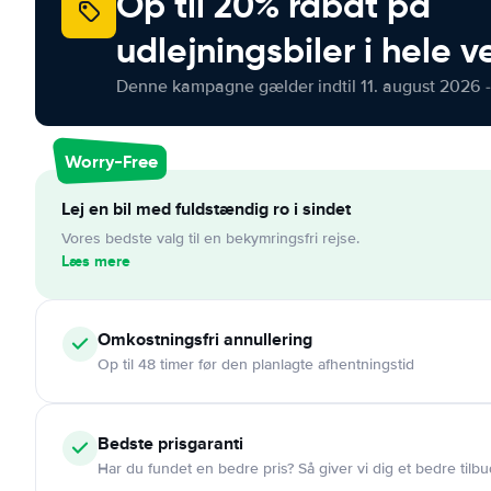
Op til 20% rabat på
udlejningsbiler i hele 
Denne kampagne gælder indtil 11. august 2026 -
Worry-Free
Lej en bil med fuldstændig ro i sindet
Vores bedste valg til en bekymringsfri rejse.
Læs mere
Omkostningsfri
annullering
Op til 48 timer før den planlagte afhentningstid
Bedste prisgaranti
Har du fundet en bedre pris? Så giver vi dig et bedre tilbu