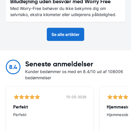
Biludlejning uden besvær med Worry Free
Med Worry-Free behøver du ikke bekymre dig om
selvrisiko, ekstra kilometer eller udlejerens pålidelighed.
Se alle artikler
Seneste anmeldelser
8.4
Kunder bedømmer os med en 8.4/10 ud af 108006
bedømmelser
15-05-2026
Perfekt
Perfekt
Hjemmesiden