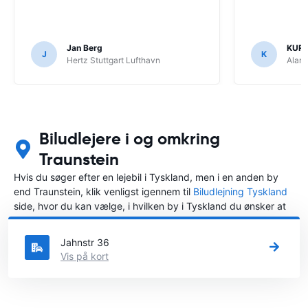
Jan Berg
KUR
J
K
Hertz Stuttgart Lufthavn
Alam
Biludlejere i og omkring
Traunstein
Hvis du søger efter en lejebil i Tyskland, men i en anden by
end Traunstein, klik venligst igennem til
Biludlejning Tyskland
side, hvor du kan vælge, i hvilken by i Tyskland du ønsker at
leje en bil.
Jahnstr 36
Vis på kort