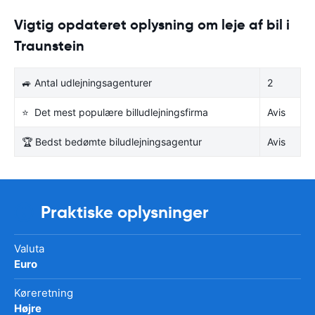
Vigtig opdateret oplysning om leje af bil i
Traunstein
🚙 Antal udlejningsagenturer
2
⭐ Det mest populære billudlejningsfirma
Avis
🏆 Bedst bedømte biludlejningsagentur
Avis
Praktiske oplysninger
Valuta
Euro
Køreretning
Højre