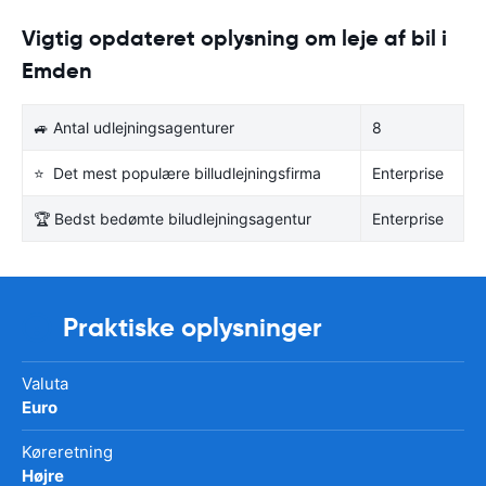
Vigtig opdateret oplysning om leje af bil i
Emden
🚙 Antal udlejningsagenturer
8
⭐ Det mest populære billudlejningsfirma
Enterprise
🏆 Bedst bedømte biludlejningsagentur
Enterprise
Praktiske oplysninger
Valuta
Euro
Køreretning
Højre