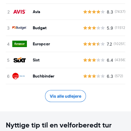
Avis
8.3
(7437)
Budget
5.9
(11512)
Europcar
7.2
(10251)
Sixt
6.4
(4356)
Buchbinder
6.3
(572)
Vis alle udlejere
Nyttige tip til en velforberedt tur