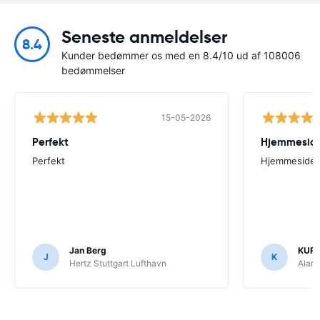
Seneste anmeldelser
8.4
Kunder bedømmer os med en 8.4/10 ud af 108006
bedømmelser
15-05-2026
Perfekt
Perfekt
Hjemmesiden
Jan Berg
KUR
J
K
Hertz Stuttgart Lufthavn
Alam