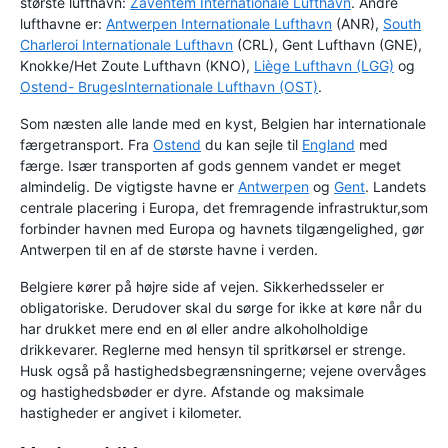
største lufthavn:
Zaventem Internationale Lufthavn
. Andre
lufthavne er:
Antwerpen Internationale Lufthavn
(ANR),
South
Charleroi Internationale Lufthavn
(CRL), Gent Lufthavn (GNE),
Knokke/Het Zoute Lufthavn (KNO),
Liège Lufthavn (LGG)
og
Ostend- BrugesInternationale Lufthavn (OST)
.
Som næsten alle lande med en kyst, Belgien har internationale
færgetransport. Fra
Ostend
du kan sejle til
England
med
færge. Især transporten af gods gennem vandet er meget
almindelig. De vigtigste havne er
Antwerpen
og
Gent
. Landets
centrale placering i Europa, det fremragende infrastruktur,som
forbinder havnen med Europa og havnets tilgængelighed, gør
Antwerpen til en af de største havne i verden.
Belgiere kører på højre side af vejen. Sikkerhedsseler er
obligatoriske. Derudover skal du sørge for ikke at køre når du
har drukket mere end en øl eller andre alkoholholdige
drikkevarer. Reglerne med hensyn til spritkørsel er strenge.
Husk også på hastighedsbegrænsningerne; vejene overvåges
og hastighedsbøder er dyre. Afstande og maksimale
hastigheder er angivet i kilometer.