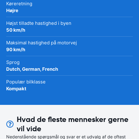
Køreretning
Højre
Højst tilladte hastighed i byen
50 km/h
Maksimal hastighed på motorvej
90 km/h
Sprog
Dutch, German, French
Populær bilklasse
Kompakt
Hvad de fleste mennesker gerne
vil vide
Nedenstående spørgsmål og svar er et udvalg af de oftest