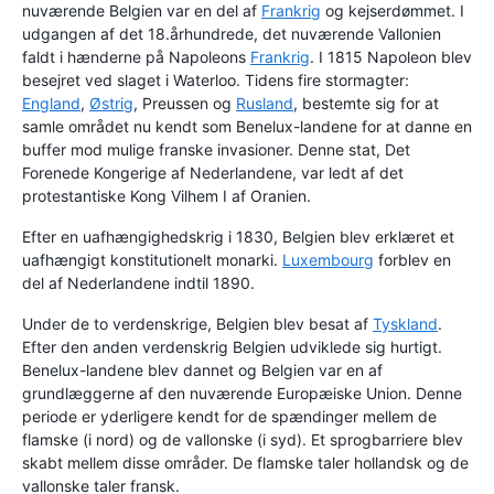
nuværende Belgien var en del af
Frankrig
og kejserdømmet. I
udgangen af det 18.århundrede, det nuværende Vallonien
faldt i hænderne på Napoleons
Frankrig
. I 1815 Napoleon blev
besejret ved slaget i Waterloo. Tidens fire stormagter:
England
,
Østrig
, Preussen og
Rusland
, bestemte sig for at
samle området nu kendt som Benelux-landene for at danne en
buffer mod mulige franske invasioner. Denne stat, Det
Forenede Kongerige af Nederlandene, var ledt af det
protestantiske Kong Vilhem I af Oranien.
Efter en uafhængighedskrig i 1830, Belgien blev erklæret et
uafhængigt konstitutionelt monarki.
Luxembourg
forblev en
del af Nederlandene indtil 1890.
Under de to verdenskrige, Belgien blev besat af
Tyskland
.
Efter den anden verdenskrig Belgien udviklede sig hurtigt.
Benelux-landene blev dannet og Belgien var en af
grundlæggerne af den nuværende Europæiske Union. Denne
periode er yderligere kendt for de spændinger mellem de
flamske (i nord) og de vallonske (i syd). Et sprogbarriere blev
skabt mellem disse områder. De flamske taler hollandsk og de
vallonske taler fransk.