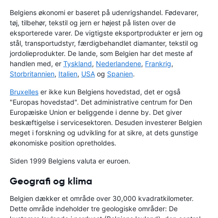
Belgiens økonomi er baseret på udenrigshandel. Fødevarer,
tøj, tilbehør, tekstil og jern er højest på listen over de
eksporterede varer. De vigtigste eksportprodukter er jern og
stål, transportudstyr, færdigbehandlet diamanter, tekstil og
jordolieprodukter. De lande, som Belgien har det meste af
handlen med, er
Tyskland
,
Nederlandene
,
Frankrig
,
Storbritannien
,
Italien
,
USA
og
Spanien
.
Bruxelles
er ikke kun Belgiens hovedstad, det er også
"Europas hovedstad". Det administrative centrum for Den
Europæiske Union er beliggende i denne by. Det giver
beskæftigelse i servicesektoren. Desuden investerer Belgien
meget i forskning og udvikling for at sikre, at dets gunstige
økonomiske position opretholdes.
Siden 1999 Belgiens valuta er euroen.
Geografi og klima
Belgien dækker et område over 30,000 kvadratkilometer.
Dette område indeholder tre geologiske områder: De