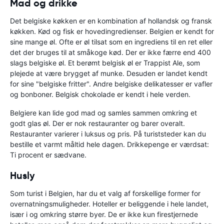
Mad og drikke
Det belgiske køkken er en kombination af hollandsk og fransk
køkken. Kød og fisk er hovedingredienser. Belgien er kendt for
sine mange øl. Ofte er øl tilsat som en ingrediens til en ret eller
det der bruges til at småkoge kød. Der er ikke færre end 400
slags belgiske øl. Et berømt belgisk øl er Trappist Ale, som
plejede at være brygget af munke. Desuden er landet kendt
for sine "belgiske fritter". Andre belgiske delikatesser er vafler
og bonboner. Belgisk chokolade er kendt i hele verden.
Belgiere kan lide god mad og samles sammen omkring et
godt glas øl. Der er nok restauranter og barer overalt.
Restauranter varierer i luksus og pris. På turiststeder kan du
bestille et varmt måltid hele dagen. Drikkepenge er værdsat:
Ti procent er sædvane.
Husly
Som turist i Belgien, har du et valg af forskellige former for
overnatningsmuligheder. Hoteller er beliggende i hele landet,
især i og omkring større byer. De er ikke kun firestjernede