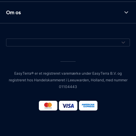
Om os
EasyTerra® er et registreret varemærke under EasyTerra B.V. og
registreret hos Handelskammeret i Leeuwarden, Holland, med nummer
01104443