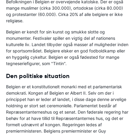
Befolkningen i Belgien er overvejende katolske. Der er også
mange muslimer (cirka 300.000), ortodokse (cirka 80.000)
og protestanter (60.000). Cirka 20% af alle belgiere er ikke
religiøse.
Belgien er kendt for sin kunst og smukke slotte og
monumenter. Festivaler spiller en vigtig del af nationens
kulturelle liv. Landet tilbyder også masser af muligheder inden
for sportsområdet. Belgiere elsker en god fodboldkamp eller
en hyggelig cykeltur. Belgien er også fødested for mange
tegneseriefigurer, som "Tintin".
Den politiske situation
Belgien er et konstitutionelt monarki med et parlamentarisk
demokrati. Kongen af Belgien er Albert II. Selv om der i
princippet han er leder af landet, i disse dage denne arvelige
holdning er stort set ceremonielle. Parlamentet består af
Repræsentanterneshus og et senat. Den føderale regering har
behøv for at have tillid til Repræsentanternes hus, og det er
formelt udnævnt af kongen. Regeringen ledes af
premierministeren. Belgiens premierminister er Guy