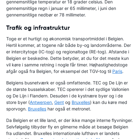
gennemsnitlige temperatur er 18 grader celsius. Den
gennemsnitlige regn i januar er 65 millimeter, i juni den
gennemsnitlige nedbør er 78 millimeter.
Trafik og infrastruktur
Toge er et hurtigt og økonomisk transportmiddel i Belgien.
Hertil kommer, at togene når både by-og landområderne. Der
er intercitytoge (IC-tog) og regionaltoge (RE-tog). Afstande i
Belgien er beskedne. Dette betyder, at du for det meste kun
vil køre i samme retning i nogle får timer. Højhastighedstoge
afgår også fra Belgien, for eksempel det TGV-tog til
Paris
.
Belgiens busnetværk er også omfattende. TEC og De Lijn er
de største busselskaber. TEC opererer i det sydlige Vallonien
og De Lijn i Flandern. Desuden i de kystnære byer og i de
store byer (
Antwerpen
,
Gent
og
Bruxelles
) kan du køre med
sporvogn.
Bruxelles
har også et metronet.
Da Belgien er et lille land, er der ikke mange interne flyvninger.
Selvfølgelig tilbyder fly en glimerne måde at besøge Belgien
fra udlandet. Bruxelles internationale lufthavn er landets