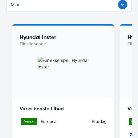
Mini
Hyundai Inster
Hyu
Eller lignende
Eller
Vores bedste tilbud
Vore
Europcar
Fra
/dag