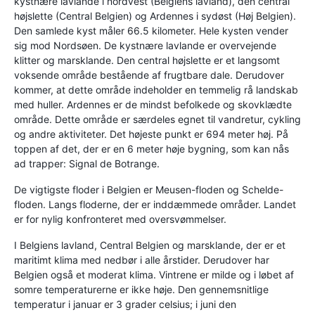
kystnære lavlande i nordvest (Belgiens lavland), den central
højslette (Central Belgien) og Ardennes i sydøst (Høj Belgien).
Den samlede kyst måler 66.5 kilometer. Hele kysten vender
sig mod Nordsøen. De kystnære lavlande er overvejende
klitter og marsklande. Den central højslette er et langsomt
voksende område bestående af frugtbare dale. Derudover
kommer, at dette område indeholder en temmelig rå landskab
med huller. Ardennes er de mindst befolkede og skovklædte
område. Dette område er særdeles egnet til vandretur, cykling
og andre aktiviteter. Det højeste punkt er 694 meter høj. På
toppen af det, der er en 6 meter høje bygning, som kan nås
ad trapper: Signal de Botrange.
De vigtigste floder i Belgien er Meusen-floden og Schelde-
floden. Langs floderne, der er inddæmmede områder. Landet
er for nylig konfronteret med oversvømmelser.
I Belgiens lavland, Central Belgien og marsklande, der er et
maritimt klima med nedbør i alle årstider. Derudover har
Belgien også et moderat klima. Vintrene er milde og i løbet af
somre temperaturerne er ikke høje. Den gennemsnitlige
temperatur i januar er 3 grader celsius; i juni den