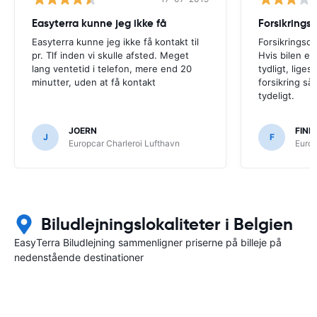
Easyterra kunne jeg ikke få
Easyterra kunne jeg ikke få kontakt til
Forsikringsde
pr. Tlf inden vi skulle afsted. Meget
Hvis bilen er 
lang ventetid i telefon, mere end 20
tydligt, lige
minutter, uden at få kontakt
forsikring så
tydeligt.
JOERN
FINN
J
F
Europcar Charleroi Lufthavn
Europ
Biludlejningslokaliteter i Belgien
EasyTerra Biludlejning sammenligner priserne på billeje på
nedenstående destinationer