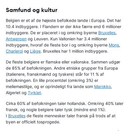
Samfund og kultur
Belgien er et af de højeste befolkede lande i Europa. Det har
10.4 indbyggere. I Flandern er der ikke færre end 6 millioner
indbyggere. De er placeret i og omkring byerne
Bruxelles
,
Antwerpen
og Leuven. Kun Vallonien har 3.4 millioner
indbyggere, hvoraf de fleste bor i og omkring byerne
Mons
,
Charleroi
og
Liège
. Bruxelles har 1 million indbyggere.
De fleste belgiere er flamske eller vallonske. Sammen udgør
de 85% af befolkningen. Andre etniske grupper fra Europa
(italienere, franskmænd og tyskere) står for 11 % af
befolkningen. En lille procentdel (omkring 3%) er
mellemøstlige, og er oprindeligt fra lande som
Marokko
,
Algeriet og
Tyrkiet
.
Cirka 60% af befolkningen taler hollandsk. Omkring 40% taler
fransk, og nogle belgiere taler tysk (mindre end 1%).
I
Bruxelles
de fleste mennesker taler fransk på trods af at
byen er officielt tosprogede.