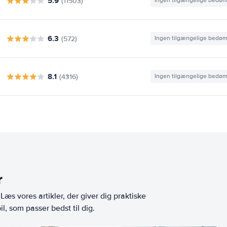
5.9
(11503)
Ingen tilgængelige bedø
6.3
(572)
Ingen tilgængelige bedø
8.1
(4316)
Ingen tilgængelige bedø
r
æs vores artikler, der giver dig praktiske
l, som passer bedst til dig.