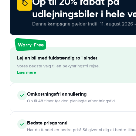
Op til 20% rabat på
udlejningsbiler i hele 
Denne kampagne gælder indtil 11. august 2026 -
Worry-Free
Lej en bil med fuldstændig ro i sindet
Vores bedste valg til en bekymringsfri rejse.
Læs mere
Omkostningsfri
annullering
Op til 48 timer før den planlagte afhentningstid
Bedste prisgaranti
Har du fundet en bedre pris? Så giver vi dig et bedre tilbu