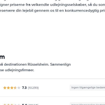
ner priserne fra velkendte udlejningsselskaber, så du som
eservere din lejebil gennem os til en konkurrencedygtig pri
im
 på destinationen Rüsselsheim. Sammenlign
se udlejningsfirmaer.
7.3
(10239)
Ingen tilgængelige bedø