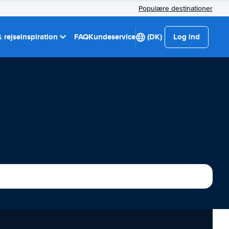
Populære destinationer
 rejseinspiration
FAQ
Kundeservice
(DK)
Log ind