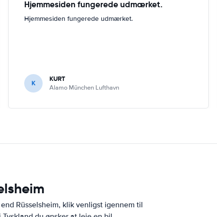
Hjemmesiden fungerede udmærket.
Hjemmesiden fungerede udmærket.
KURT
K
Alamo München Lufthavn
selsheim
 end Rüsselsheim, klik venligst igennem til
 Tyskland du ønsker at leje en bil.