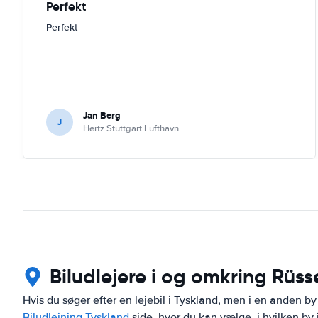
Perfekt
Perfekt
Jan Berg
J
Hertz Stuttgart Lufthavn
Biludlejere i og omkring Rüs
Hvis du søger efter en lejebil i Tyskland, men i en anden by
Biludlejning Tyskland
side, hvor du kan vælge, i hvilken by i