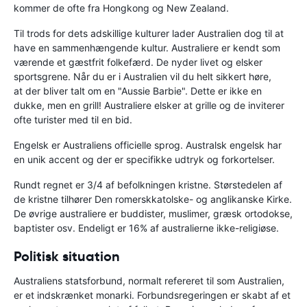
kommer de ofte fra Hongkong og New Zealand.
Til trods for dets adskillige kulturer lader Australien dog til at
have en sammenhængende kultur. Australiere er kendt som
værende et gæstfrit folkefærd. De nyder livet og elsker
sportsgrene. Når du er i Australien vil du helt sikkert høre,
at der bliver talt om en "Aussie Barbie". Dette er ikke en
dukke, men en grill! Australiere elsker at grille og de inviterer
ofte turister med til en bid.
Engelsk er Australiens officielle sprog. Australsk engelsk har
en unik accent og der er specifikke udtryk og forkortelser.
Rundt regnet er 3/4 af befolkningen kristne. Størstedelen af
de kristne tilhører Den romerskkatolske- og anglikanske Kirke.
De øvrige australiere er buddister, muslimer, græsk ortodokse,
baptister osv. Endeligt er 16% af australierne ikke-religiøse.
Politisk situation
Australiens statsforbund, normalt refereret til som Australien,
er et indskrænket monarki. Forbundsregeringen er skabt af et