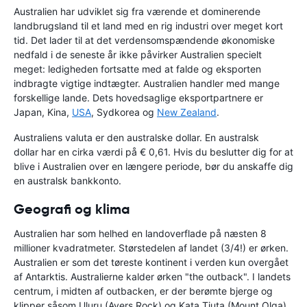
Australien har udviklet sig fra værende et dominerende
landbrugsland til et land med en rig industri over meget kort
tid. Det lader til at det verdensomspændende økonomiske
nedfald i de seneste år ikke påvirker Australien specielt
meget: ledigheden fortsatte med at falde og eksporten
indbragte vigtige indtægter. Australien handler med mange
forskellige lande. Dets hovedsaglige eksportpartnere er
Japan, Kina,
USA
, Sydkorea og
New Zealand
.
Australiens valuta er den australske dollar. En australsk
dollar har en cirka værdi på € 0,61. Hvis du beslutter dig for at
blive i Australien over en længere periode, bør du anskaffe dig
en australsk bankkonto.
Geografi og klima
Australien har som helhed en landoverflade på næsten 8
millioner kvadratmeter. Størstedelen af landet (3/4!) er ørken.
Australien er som det tøreste kontinent i verden kun overgået
af Antarktis. Australierne kalder ørken "the outback". I landets
centrum, i midten af outbacken, er der berømte bjerge og
klipper såsom Uluru (Ayers Rock) og Kata Tjuta (Mount Olga).