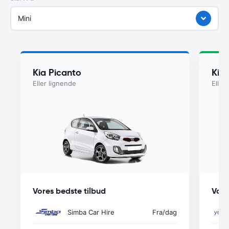
Mini
Kia Picanto
Kia
Eller lignende
Eller
Vores bedste tilbud
Vore
Simba Car Hire
Fra
/dag