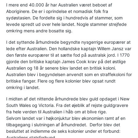
I mere end 40.000 år har Australien været beboet af
Aboriginere. De er i oprindelse et nomadisk folk fra
sydøstasien. De fordelte sig i hundredvis af stammer, som
levede spredt ud over hele landet. Nogle stammer strejfede
omkring mens andre bosatte sig.
I det syttende århundrede begyndte nysgerrige europærer at
lede efter Australien. Den hollandske kaptajn Willem Jansz var
den første europærer til at sætte fod på australsk jord. I 1770
gjorde den britiske kaptajn James Cook krav på det østlige
Australien og 18 år senere blev landet en britisk koloni.
Australien blev i begyndelsen anvendt som en straffekoloni for
britiske fanger. Flere og flere kolonier blev opsat rundt
omkring i landet.
I midten af det nittende århundrede blev guld opdaget i New
South Wales og Victoria. Fra det øjeblik af rejste guldgravere
fra hele verden til Australien i håb om at blive rige.
Selvom landet var i højkonjuktur blev økonomien ramt af en
tilbagegang i slutningen af århundredet. Derfor blev det
besluttet at indlemme de seks kolonier under et forbund:
Australiens statsforbund.