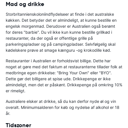
Mad og drikke
Storbritanniens
koloniindflydelse
er at finde i det australske
køkken. Det betyder det er almindeligt, at kunne bestille en
engelsk morgenmad. Derudover er Australien også berømt
for deres "barbie". Du vil ikke kun kunne bestille grillkød i
restauranter, da der også er offentlige grille på
parkeringspladser og på campingpladser. Selvfølgelig skal
kødelskere prøve at smage kænguru -og krokodille kød.
Restauranter i Australien er forholdsvist billige. Dette har
noget at gøre med det faktum at restauranterne tillader folk at
medbringe egen drikkelse: "Bring Your Own" eller "BYO".
Dette gør det billigere at spise ude. Drikkepenge er ikke
almindeligt, men det er påskønt. Drikkepenge på omkring 10%
er rimeligt.
Australiere elsker at drikke, så du kan derfor nyde øl og vin
overalt. Minimumsalderen for køb og nydelse af alkohol er 18
år.
Tidszoner