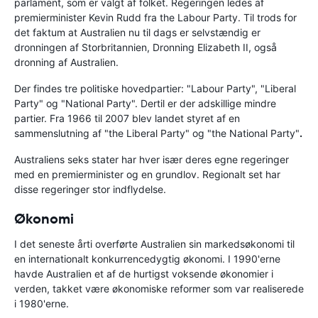
parlament, som er valgt af folket. Regeringen ledes af
premierminister Kevin Rudd fra the Labour Party. Til trods for
det faktum at Australien nu til dags er selvstændig er
dronningen af Storbritannien, Dronning Elizabeth II, også
dronning af Australien.
Der findes tre politiske hovedpartier: "Labour Party", "Liberal
Party" og "National Party". Dertil er der adskillige mindre
partier. Fra 1966 til 2007 blev landet styret af en
sammenslutning af "the Liberal Party" og "the National Party"
.
Australiens seks stater har hver især deres egne regeringer
med en premierminister og en grundlov. Regionalt set har
disse regeringer stor indflydelse.
Økonomi
I det seneste årti overførte Australien sin markedsøkonomi til
en internationalt konkurrencedygtig økonomi. I 1990'erne
havde Australien et af de hurtigst voksende økonomier i
verden, takket være økonomiske reformer som var realiserede
i 1980'erne.