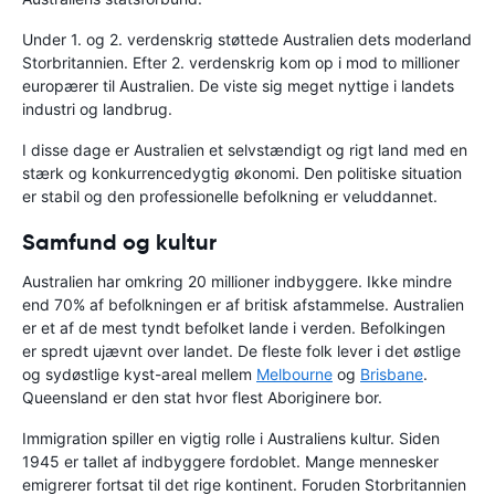
Under 1. og 2. verdenskrig støttede Australien dets moderland
Storbritannien. Efter 2. verdenskrig kom op i mod to millioner
europærer til Australien. De viste sig meget nyttige i landets
industri og landbrug.
I disse dage er Australien et selvstændigt og rigt land med en
stærk og konkurrencedygtig økonomi. Den politiske situation
er stabil og den professionelle befolkning er veluddannet.
Samfund og kultur
Australien har omkring 20 millioner indbyggere. Ikke mindre
end 70% af befolkningen er af britisk afstammelse. Australien
er et af de mest tyndt befolket lande i verden. Befolkingen
er spredt ujævnt over landet. De fleste folk lever i det østlige
og sydøstlige kyst-areal mellem
Melbourne
og
Brisbane
.
Queensland er den stat hvor flest Aboriginere bor.
Immigration spiller en vigtig rolle i Australiens kultur. Siden
1945 er tallet af indbyggere fordoblet. Mange mennesker
emigrerer fortsat til det rige kontinent. Foruden Storbritannien