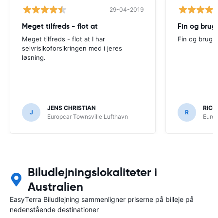
29-04-2019
Meget tilfreds - flot at
Fin og brug
Meget tilfreds - flot at I har
Fin og bruge
selvrisikoforsikringen med i jeres
løsning.
JENS CHRISTIAN
RICH
J
R
Europcar Townsville Lufthavn
Europ
Biludlejningslokaliteter i
Australien
EasyTerra Biludlejning sammenligner priserne på billeje på
nedenstående destinationer