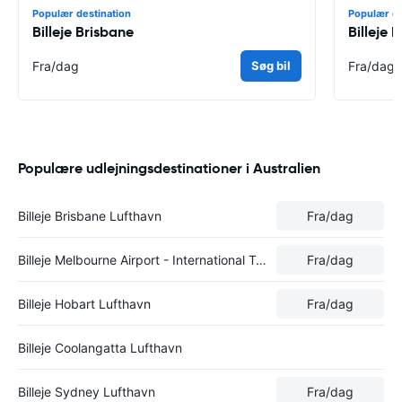
Populær destination
Populær de
Billeje Brisbane
Billeje
Fra
/dag
Søg bil
Fra
/dag
Populære udlejningsdestinationer i Australien
Billeje Brisbane Lufthavn
Fra
/dag
Billeje Melbourne Airport - International Terminal
Fra
/dag
Billeje Hobart Lufthavn
Fra
/dag
Billeje Coolangatta Lufthavn
Billeje Sydney Lufthavn
Fra
/dag