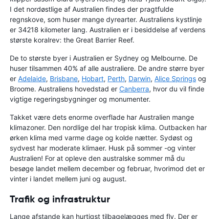
I det nordøstlige af Australien findes der pragtfulde
regnskove, som huser mange dyrearter. Australiens kystlinje
er 34218 kilometer lang. Australien er i besiddelse af verdens
største koralrev: the Great Barrier Reef.
De to største byer i Australien er Sydney og Melbourne. De
huser tilsammen 40% af alle australiere. De andre større byer
er
Adelaide
,
Brisbane
,
Hobart
,
Perth
,
Darwin
,
Alice Springs
og
Broome. Australiens hovedstad er
Canberra
, hvor du vil finde
vigtige regeringsbygninger og monumenter.
Takket være dets enorme overflade har Australien mange
klimazoner. Den nordlige del har tropisk klima. Outbacken har
ørken klima med varme dage og kolde nætter. Sydøst og
sydvest har moderate klimaer. Husk på sommer -og vinter
Australien! For at opleve den australske sommer må du
besøge landet mellem december og februar, hvorimod det er
vinter i landet mellem juni og august.
Trafik og infrastruktur
Lange afstande kan hurtigst tilbagelægges med fly. Der er