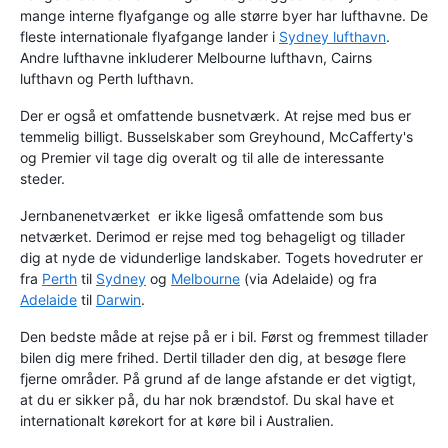
mange interne flyafgange og alle større byer har lufthavne. De
fleste internationale flyafgange lander i
Sydney lufthavn
.
Andre lufthavne inkluderer Melbourne lufthavn, Cairns
lufthavn og Perth lufthavn.
Der er også et omfattende busnetværk. At rejse med bus er
temmelig billigt. Busselskaber som Greyhound, McCafferty's
og Premier vil tage dig overalt og til alle de interessante
steder.
Jernbanenetværket er ikke ligeså omfattende som bus
netværket. Derimod er rejse med tog behageligt og tillader
dig at nyde de vidunderlige landskaber. Togets hovedruter er
fra
Perth
til
Sydney
og
Melbourne
(via Adelaide) og fra
Adelaide
til
Darwin
.
Den bedste måde at rejse på er i bil. Først og fremmest tillader
bilen dig mere frihed. Dertil tillader den dig, at besøge flere
fjerne områder. På grund af de lange afstande er det vigtigt,
at du er sikker på, du har nok brændstof. Du skal have et
internationalt kørekort for at køre bil i Australien.