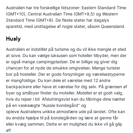
Australien har tre forskellige tidszoner: Eastern Standard Time
(GMT+10), Central Australian Time (GMT+9,5) og Western
Standard Time (GMT+8). De fleste stater har dagslys
sparetid, med undtagelse af nogle stater, såsom Queensland.
Husly
Australien er indstillet på turisme og du vil ikke mangle et sted
at sove. Du kan vælge luksusen som hoteller tilbyder, men der
er også mange campingpladser. De er billige og giver dig
chancen for at nyde de smukke omgivelser. Mange turister
bor på hosteller. Der er gode forsyninger og værelsestyperne
er mangfoldige. Du kan dele et værelse med 12 andre
backpackere eller have et værelse for dig selv. På grænsen af
byer og småbyer finder du moteller. Motellet er et godt valg,
hvis du rejser i bil Afslutningsvist kan du tilbringe dine nætter
på en vaskeægte "Aussie bondegård" og
opleve Australiens unikke atmosfære ude på landet. Ofte kan
du endda hjælpe til på bondegården og lære at genne får
eller kvæg sammen. Dette er en mulighed du ikke vil gå glip
af!