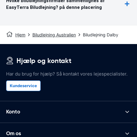
Hvilke biludlejningsfirmaer sammenlignes af
EasyTerra Biludlejning? på denne placering
Hjem
Biludlejning Australien
Biludlejning Dalby
Hjælp og kontakt
Har du brug for hjælp? Så kontakt vores lejespecialister.
Kundeservice
Konto
Om os