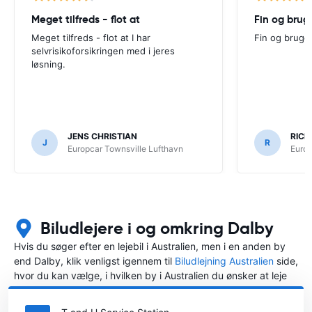
Meget tilfreds - flot at
Fin og brug
Meget tilfreds - flot at I har
Fin og bruge
selvrisikoforsikringen med i jeres
løsning.
JENS CHRISTIAN
RICH
J
R
Europcar Townsville Lufthavn
Europ
Biludlejere i og omkring Dalby
Hvis du søger efter en lejebil i Australien, men i en anden by
end Dalby, klik venligst igennem til
Biludlejning Australien
side,
hvor du kan vælge, i hvilken by i Australien du ønsker at leje
en bil.