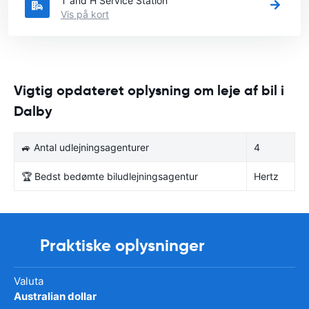
T and H Service Station
Vis på kort
Vigtig opdateret oplysning om leje af bil i
Dalby
🚙 Antal udlejningsagenturer
4
🏆 Bedst bedømte biludlejningsagentur
Hertz
Praktiske oplysninger
Valuta
Australian dollar