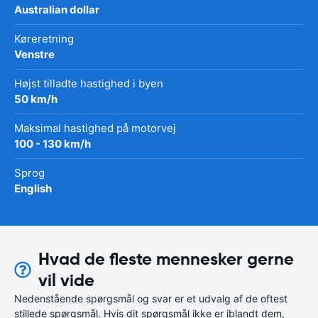
Australian dollar
Køreretning
Venstre
Højst tilladte hastighed i byen
50 km/h
Maksimal hastighed på motorvej
100 - 130 km/h
Sprog
English
Hvad de fleste mennesker gerne
vil vide
Nedenstående spørgsmål og svar er et udvalg af de oftest
stillede spørgsmål. Hvis dit spørgsmål ikke er iblandt dem,