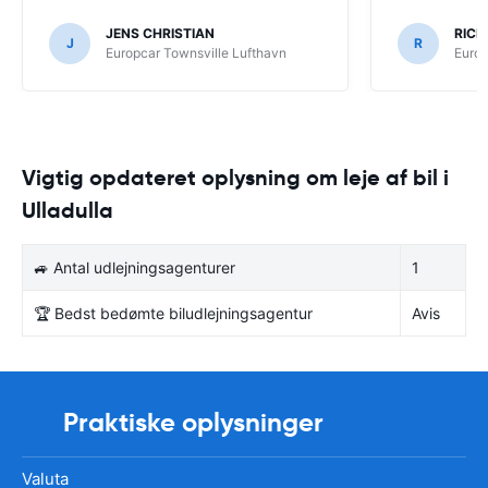
JENS CHRISTIAN
RICH
J
R
Europcar Townsville Lufthavn
Europ
Vigtig opdateret oplysning om leje af bil i
Ulladulla
🚙 Antal udlejningsagenturer
1
🏆 Bedst bedømte biludlejningsagentur
Avis
Praktiske oplysninger
Valuta