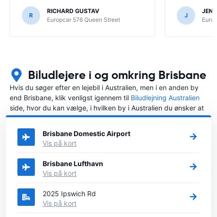
RICHARD GUSTAV
JENS
R
J
Europcar 576 Queen Street
Europ
Biludlejere i og omkring Brisbane
Hvis du søger efter en lejebil i Australien, men i en anden by
end Brisbane, klik venligst igennem til
Biludlejning Australien
side, hvor du kan vælge, i hvilken by i Australien du ønsker at
leje en bil.
Brisbane Domestic Airport
Vis på kort
Brisbane Lufthavn
Vis på kort
2025 Ipswich Rd
Vis på kort