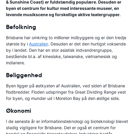
& Sunshine Coast) er fuldstændig populære. Desuden er
byen et centrum for kultur med interessante museer, en
levende musikscene og forskellige aktive teatergrupper.
Befolkning
Brisbane har omkring to millioner indbyggere og er den tredje
største by i
Australien
. Desuden er det den hurtigst voksende
by i landet. Den har en stor asiatisk indvandrergruppe,
bestående bl.a. af kinesiske, taiwanske, vietnamesisk og
indianere.
Beliggenhed
Byen ligger på østkysten af Australien, ved siden af Brisbane
flodbredder. Floden udspringer fra Great Dividing Range vest
for byen, og munder ud i Moreton Bay på den østlige side.
Økonomi
I de seneste år er informationsteknologi og bioteknologi blevet
stadig vigtigere for Brisbane. Det er også et centrum for
handel og finansielle tjenesteydelser. Industrien består