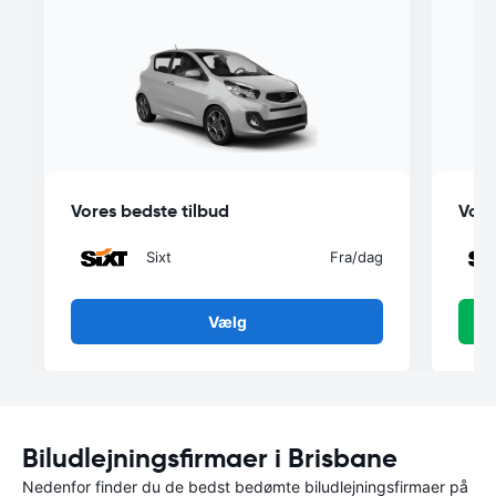
Vores bedste tilbud
Vore
Sixt
Fra
/dag
Vælg
Biludlejningsfirmaer i Brisbane
Nedenfor finder du de bedst bedømte biludlejningsfirmaer på