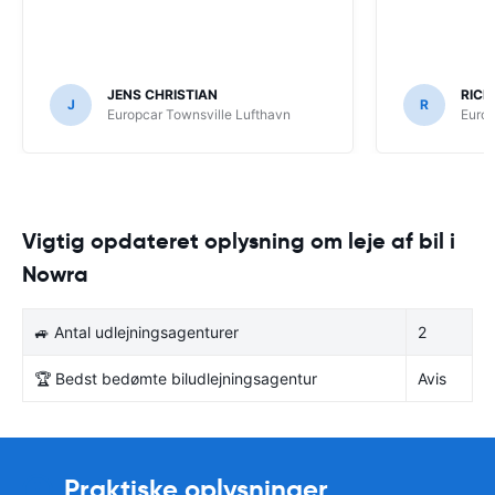
JENS CHRISTIAN
RICH
J
R
Europcar Townsville Lufthavn
Europ
Vigtig opdateret oplysning om leje af bil i
Nowra
🚙 Antal udlejningsagenturer
2
🏆 Bedst bedømte biludlejningsagentur
Avis
Praktiske oplysninger