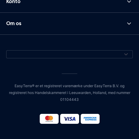
Konto
Om os
EasyTerra® er et registreret varemærke under EasyTerra B.V. og
registreret hos Handelskammeret i Leeuwarden, Holland, med nummer
01104443