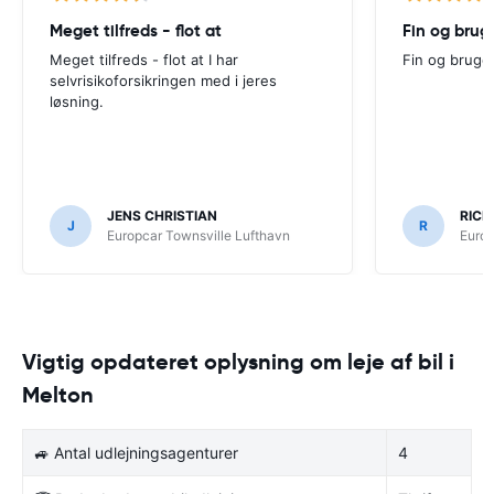
Meget tilfreds - flot at
Fin og brug
Meget tilfreds - flot at I har
Fin og bruge
selvrisikoforsikringen med i jeres
løsning.
JENS CHRISTIAN
RICH
J
R
Europcar Townsville Lufthavn
Europ
Vigtig opdateret oplysning om leje af bil i
Melton
🚙 Antal udlejningsagenturer
4