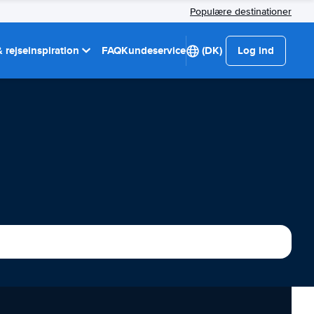
Populære destinationer
 rejseinspiration
FAQ
Kundeservice
(DK)
Log ind