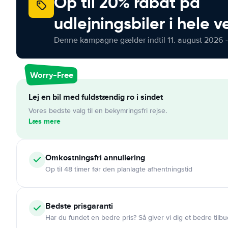
Op til 20% rabat på
udlejningsbiler i hele 
Denne kampagne gælder indtil 11. august 2026 -
Worry-Free
Lej en bil med fuldstændig ro i sindet
Vores bedste valg til en bekymringsfri rejse.
Læs mere
Omkostningsfri
annullering
Op til 48 timer før den planlagte afhentningstid
Bedste prisgaranti
Har du fundet en bedre pris? Så giver vi dig et bedre tilbu