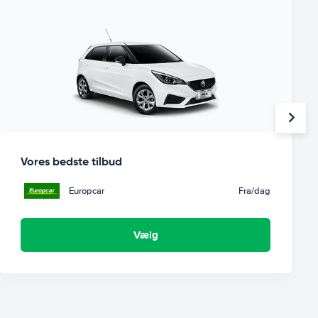
Vores bedste tilbud
Europcar
Fra
/dag
Vælg