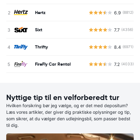
Hertz
6.9
(8812)
Sixt
7.7
(4356)
Thrifty
8.4
(6971)
FireFly Car Rental
7.2
(4033)
Nyttige tip til en velforberedt tur
Hvilken forsikring bør jeg vælge, og er det med depositum?
Læs vores artikler, der giver dig praktiske oplysninger og tip,
som sikrer, at du vælger den udlejningsbil, som passer bedst
til dig.