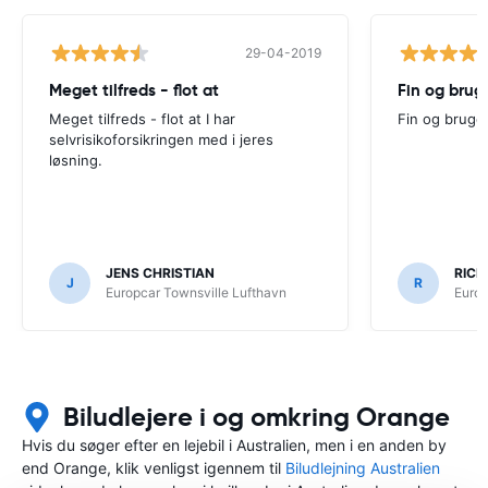
29-04-2019
Meget tilfreds - flot at
Fin og brug
Meget tilfreds - flot at I har
Fin og bruge
selvrisikoforsikringen med i jeres
løsning.
JENS CHRISTIAN
RICH
J
R
Europcar Townsville Lufthavn
Europ
Biludlejere i og omkring Orange
Hvis du søger efter en lejebil i Australien, men i en anden by
end Orange, klik venligst igennem til
Biludlejning Australien