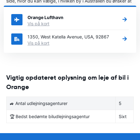
side, hvor du kan vælge, i hvilken by i Australien du ønsker at
leje en bil.
Orange Lufthavn
Vis på kort
1350, West Katella Avenue, USA, 92867
Vis på kort
Vigtig opdateret oplysning om leje af bil i
Orange
🚙 Antal udlejningsagenturer
5
🏆 Bedst bedømte biludlejningsagentur
Sixt