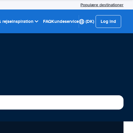
Populære destinationer
 rejseinspiration
FAQ
Kundeservice
(DK)
Log ind