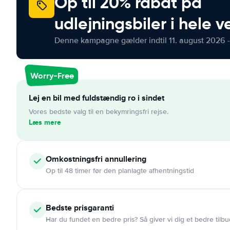
Op til 20% rabat på
udlejningsbiler i hele 
Denne kampagne gælder indtil 11. august 2026 -
Worry-Free
Lej en bil med fuldstændig ro i sindet
Vores bedste valg til en bekymringsfri rejse.
Læs mere
Omkostningsfri
annullering
Op til 48 timer før den planlagte afhentningstid
Bedste prisgaranti
Har du fundet en bedre pris? Så giver vi dig et bedre tilbu