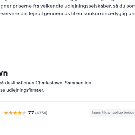
ner priserne fra velkendte udlejningsselskaber, så du som
eservere din lejebil gennem os til en konkurrencedygtig pri
wn
 på destinationen Charlestown. Sammenlign
se udlejningsfirmaer.
7.7
(4354)
Ingen tilgængelige bedø