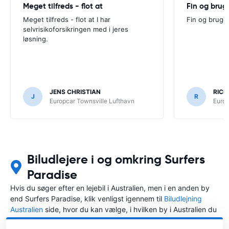
Meget tilfreds - flot at
Fin og brug
Meget tilfreds - flot at I har
Fin og bruge
selvrisikoforsikringen med i jeres
løsning.
JENS CHRISTIAN
RICH
J
R
Europcar Townsville Lufthavn
Europ
Biludlejere i og omkring Surfers
Paradise
Hvis du søger efter en lejebil i Australien, men i en anden by
end Surfers Paradise, klik venligst igennem til
Biludlejning
Australien
side, hvor du kan vælge, i hvilken by i Australien du
ønsker at leje en bil.