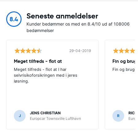
Seneste anmeldelser
8.4
Kunder bedømmer os med en 8.4/10 ud af 108006
bedømmelser
29-04-2019
Meget tilfreds - flot at
Fin og brug
Meget tilfreds - flot at I har
Fin og bruge
selvrisikoforsikringen med i jeres
løsning.
JENS CHRISTIAN
RICH
J
R
Europcar Townsville Lufthavn
Europ