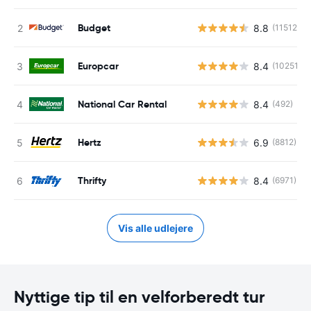
Budget
8.8
(11512)
Europcar
8.4
(10251)
National Car Rental
8.4
(492)
Hertz
6.9
(8812)
Thrifty
8.4
(6971)
Vis alle udlejere
Nyttige tip til en velforberedt tur