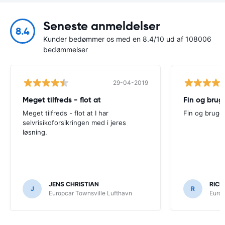
Seneste anmeldelser
8.4
Kunder bedømmer os med en 8.4/10 ud af 108006
bedømmelser
29-04-2019
Meget tilfreds - flot at
Fin og brug
Meget tilfreds - flot at I har
Fin og bruge
selvrisikoforsikringen med i jeres
løsning.
JENS CHRISTIAN
RICH
J
R
Europcar Townsville Lufthavn
Europ