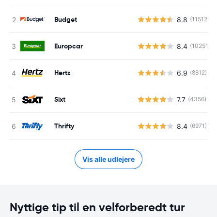
Budget
8.8
(11512)
Europcar
8.4
(10251)
Hertz
6.9
(8812)
Sixt
7.7
(4356)
Thrifty
8.4
(6971)
Vis alle udlejere
Nyttige tip til en velforberedt tur