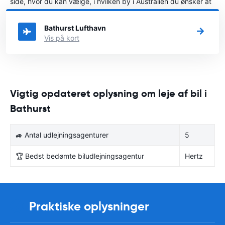
side, hvor du kan vælge, i hvilken by i Australien du ønsker at
leje en bil.
Bathurst Lufthavn
Vis på kort
Vigtig opdateret oplysning om leje af bil i
Bathurst
🚙 Antal udlejningsagenturer
5
🏆 Bedst bedømte biludlejningsagentur
Hertz
Praktiske oplysninger