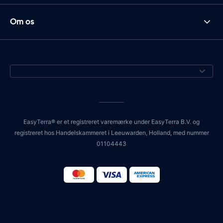
Om os
EasyTerra® er et registreret varemærke under EasyTerra B.V. og
registreret hos Handelskammeret i Leeuwarden, Holland, med nummer
01104443