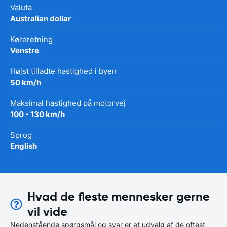
Valuta
Australian dollar
Køreretning
Venstre
Højst tilladte hastighed i byen
50 km/h
Maksimal hastighed på motorvej
100 - 130 km/h
Sprog
English
Hvad de fleste mennesker gerne
vil vide
Nedenstående spørgsmål og svar er et udvalg af de oftest