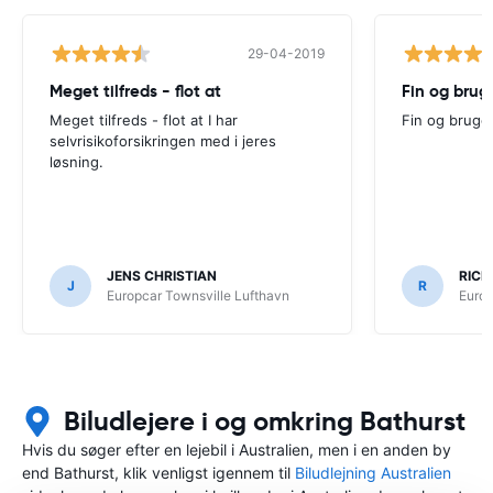
29-04-2019
Meget tilfreds - flot at
Fin og brug
Meget tilfreds - flot at I har
Fin og bruge
selvrisikoforsikringen med i jeres
løsning.
JENS CHRISTIAN
RICH
J
R
Europcar Townsville Lufthavn
Europ
Biludlejere i og omkring Bathurst
Hvis du søger efter en lejebil i Australien, men i en anden by
end Bathurst, klik venligst igennem til
Biludlejning Australien