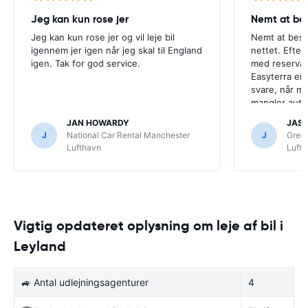
Jeg kan kun rose jer
Nemt at bes
Jeg kan kun rose jer og vil leje bil
Nemt at best
igennem jer igen når jeg skal til England
nettet. Efter
igen. Tak for god service.
med reservat
Easyterra er h
svare, når ma
mangler auto
system, man e
JAN HOWARDY
JASP
modtaget ens
J
National Car Rental Manchester
J
Gree
kontakte dem
Lufthavn
Luft
Vigtig opdateret oplysning om leje af bil i
Leyland
🚙 Antal udlejningsagenturer
4