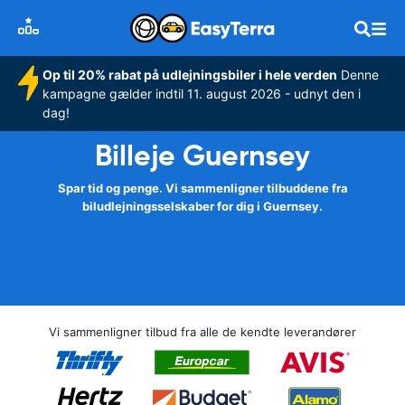
Op til 20% rabat på udlejningsbiler i hele verden
Denne
kampagne gælder indtil 11. august 2026 - udnyt den i
dag!
Billeje Guernsey
Spar tid og penge. Vi sammenligner tilbuddene fra
biludlejningsselskaber for dig i Guernsey.
Vi sammenligner tilbud fra alle de kendte leverandører