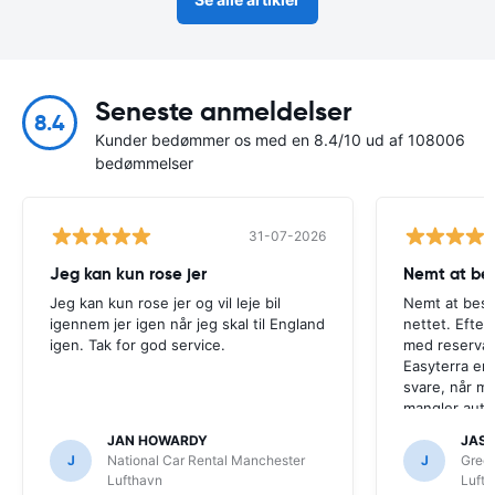
Seneste anmeldelser
8.4
Kunder bedømmer os med en 8.4/10 ud af 108006
bedømmelser
31-07-2026
Jeg kan kun rose jer
Nemt at bes
Jeg kan kun rose jer og vil leje bil
Nemt at best
igennem jer igen når jeg skal til England
nettet. Efter
igen. Tak for god service.
med reservat
Easyterra er h
svare, når ma
mangler auto
system, man e
JAN HOWARDY
JASP
modtaget ens
J
National Car Rental Manchester
J
Gree
kontakte dem
Lufthavn
Luft