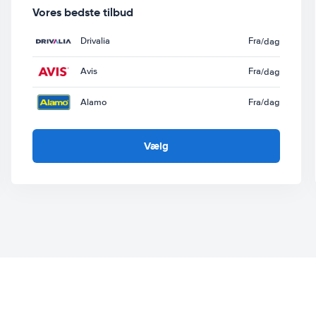
Vores bedste tilbud
Drivalia
Fra
/dag
Avis
Fra
/dag
Alamo
Fra
/dag
Vælg