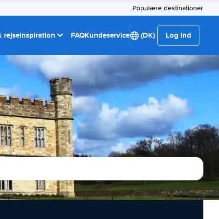
Populære destinationer
 rejseinspiration
FAQ
Kundeservice
(DK)
Log ind