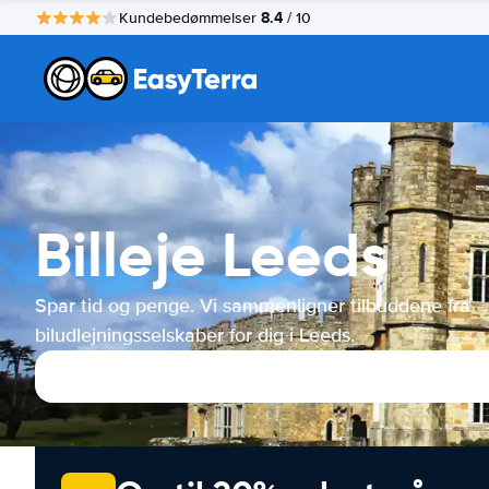
8.4
Kundebedømmelser
/ 10
Billeje Leeds
Spar tid og penge. Vi sammenligner tilbuddene fra
biludlejningsselskaber for dig i Leeds.