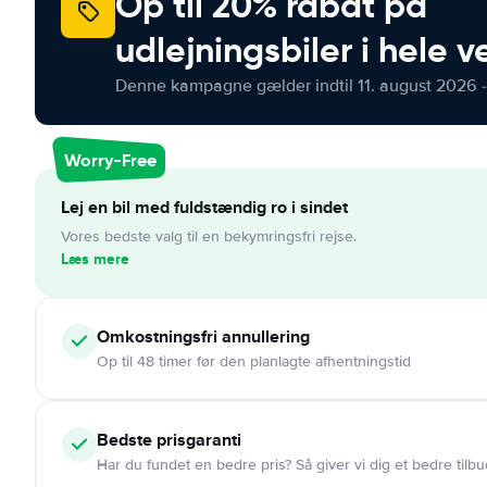
Op til 20% rabat på
udlejningsbiler i hele 
Denne kampagne gælder indtil 11. august 2026 -
Worry-Free
Lej en bil med fuldstændig ro i sindet
Vores bedste valg til en bekymringsfri rejse.
Læs mere
Omkostningsfri
annullering
Op til 48 timer før den planlagte afhentningstid
Bedste prisgaranti
Har du fundet en bedre pris? Så giver vi dig et bedre tilbu