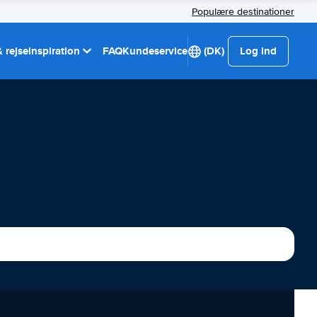
Populære destinationer
 rejseinspiration
FAQ
Kundeservice
(DK)
Log ind