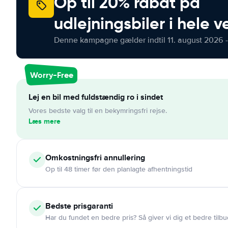
Op til 20% rabat på
udlejningsbiler i hele 
Denne kampagne gælder indtil 11. august 2026 -
Worry-Free
Lej en bil med fuldstændig ro i sindet
Vores bedste valg til en bekymringsfri rejse.
Læs mere
Omkostningsfri
annullering
Op til 48 timer før den planlagte afhentningstid
Bedste prisgaranti
Har du fundet en bedre pris? Så giver vi dig et bedre tilbu