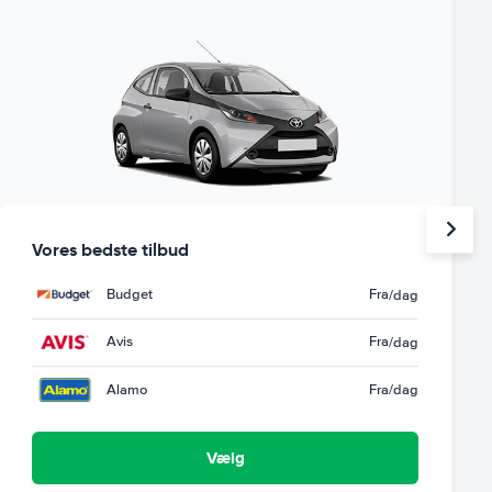
Vores bedste tilbud
Budget
Fra
/dag
Avis
Fra
/dag
Alamo
Fra
/dag
Vælg