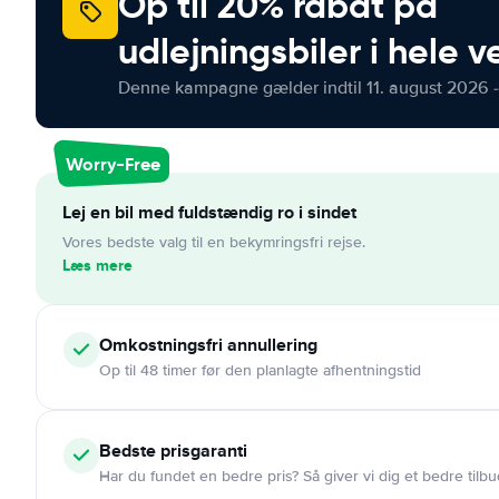
Op til 20% rabat på
udlejningsbiler i hele 
Denne kampagne gælder indtil 11. august 2026 -
Worry-Free
Lej en bil med fuldstændig ro i sindet
Vores bedste valg til en bekymringsfri rejse.
Læs mere
Omkostningsfri
annullering
Op til 48 timer før den planlagte afhentningstid
Bedste prisgaranti
Har du fundet en bedre pris? Så giver vi dig et bedre tilbu