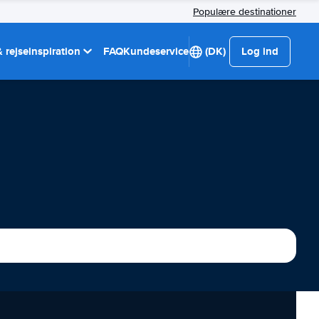
Populære destinationer
 rejseinspiration
FAQ
Kundeservice
(DK)
Log ind