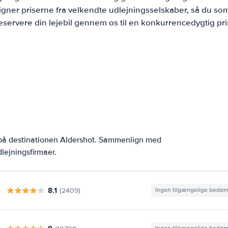
ner priserne fra velkendte udlejningsselskaber, så du som
eservere din lejebil gennem os til en konkurrencedygtig pri
 på destinationen Aldershot. Sammenlign med
lejningsfirmaer.
8.1
(2409)
Ingen tilgængelige bedø