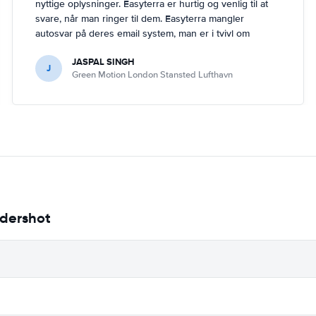
nyttige oplysninger. Easyterra er hurtig og venlig til at
svare, når man ringer til dem. Easyterra mangler
autosvar på deres email system, man er i tvivl om
Easyterra har modtaget ens email, når man prøver at
JASPAL SINGH
kontakte dem via email.
J
Green Motion London Stansted Lufthavn
ldershot