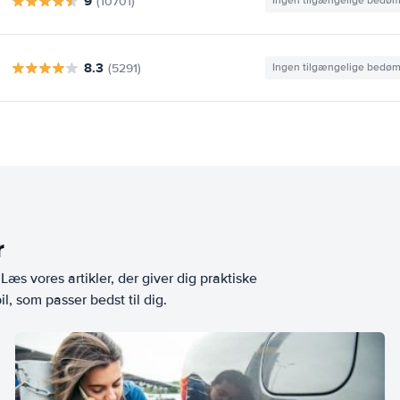
9
(10701)
Ingen tilgængelige bedø
8.3
(5291)
Ingen tilgængelige bedø
r
æs vores artikler, der giver dig praktiske
l, som passer bedst til dig.