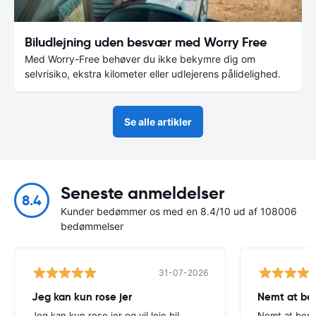
Biludlejning uden besvær med Worry Free
Med Worry-Free behøver du ikke bekymre dig om
selvrisiko, ekstra kilometer eller udlejerens pålidelighed.
Se alle artikler
Seneste anmeldelser
8.4
Kunder bedømmer os med en 8.4/10 ud af 108006
bedømmelser
31-07-2026
Jeg kan kun rose jer
Nemt at bes
Jeg kan kun rose jer og vil leje bil
Nemt at best