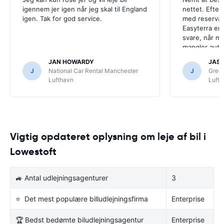
igennem jer igen når jeg skal til England
nettet. Efter
igen. Tak for god service.
med reservat
Easyterra er h
svare, når ma
mangler auto
system, man e
JAN HOWARDY
JASP
modtaget ens
J
National Car Rental Manchester
J
Gree
kontakte dem
Lufthavn
Luft
Vigtig opdateret oplysning om leje af bil i
Lowestoft
🚙 Antal udlejningsagenturer
3
⭐ Det mest populære billudlejningsfirma
Enterprise
🏆 Bedst bedømte biludlejningsagentur
Enterprise