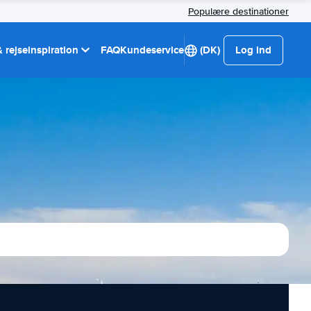
Populære destinationer
 rejseinspiration
FAQ
Kundeservice
(DK)
Log ind