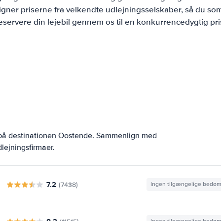
ner priserne fra velkendte udlejningsselskaber, så du som
eservere din lejebil gennem os til en konkurrencedygtig pri
r på destinationen Oostende. Sammenlign med
lejningsfirmaer.
7.2
(7438)
Ingen tilgængelige bedø