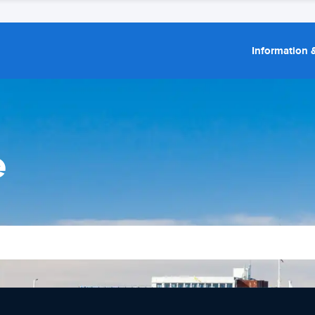
Information &
e