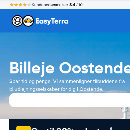
8.4
Kundebedømmelser
/ 10
Billeje Oostend
Spar tid og penge. Vi sammenligner tilbuddene fra
biludlejningsselskaber for dig i Oostende.