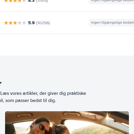
8.3
(11515)
Ingen tilgængelige bedø
5.9
(10256)
Ingen tilgængelige bedø
r
æs vores artikler, der giver dig praktiske
l, som passer bedst til dig.