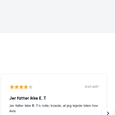
11-07-2017
Jer fatter ikke E. T
Jer fatter ikke E. T.'s rolle, troede, at jeg lejede bilen hos
Avis