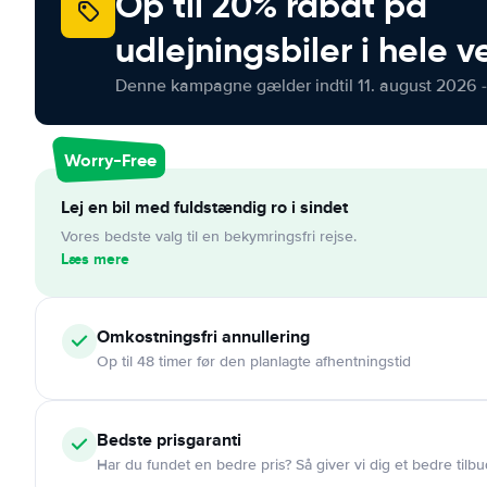
Op til 20% rabat på
udlejningsbiler i hele 
Denne kampagne gælder indtil 11. august 2026 -
Worry-Free
Lej en bil med fuldstændig ro i sindet
Vores bedste valg til en bekymringsfri rejse.
Læs mere
Omkostningsfri
annullering
Op til 48 timer før den planlagte afhentningstid
Bedste prisgaranti
Har du fundet en bedre pris? Så giver vi dig et bedre tilbu