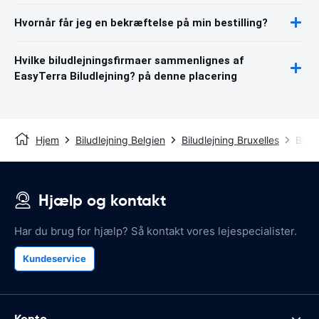
Hvornår får jeg en bekræftelse på min bestilling?
Hvilke biludlejningsfirmaer sammenlignes af
EasyTerra Biludlejning? på denne placering
Hjem
Biludlejning Belgien
Biludlejning Bruxelles
Brux
Hjælp og kontakt
Har du brug for hjælp? Så kontakt vores lejespecialister.
Kundeservice