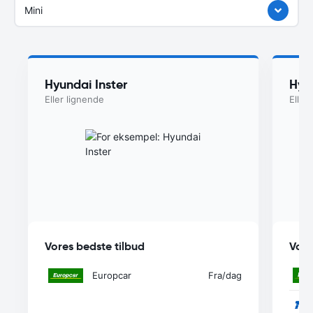
Mini
Hyundai Inster
Hyu
Eller lignende
Eller
Vores bedste tilbud
Vore
Europcar
Fra
/dag