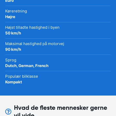
Euro
Køreretning
Højre
Højst tilladte hastighed i byen
50 km/h
Maksimal hastighed på motorvej
90 km/h
Sprog
Dutch, German, French
Populær bilklasse
Kompakt
Hvad de fleste mennesker gerne
vil vide