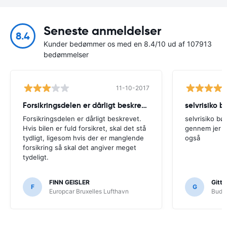
Seneste anmeldelser
8.4
Kunder bedømmer os med en 8.4/10 ud af 107913
bedømmelser
11-10-2017
Forsikringsdelen er dårligt beskrevet. Hvis
selvrisiko 
Forsikringsdelen er dårligt beskrevet.
selvrisiko b
Hvis bilen er fuld forsikret, skal det stå
gennem jer s
tydligt, ligesom hvis der er manglende
også
forsikring så skal det angiver meget
tydeligt.
FINN GEISLER
Gitte
F
G
Europcar Bruxelles Lufthavn
Budge