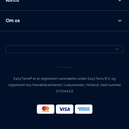
Konto
Om os
EasyTerra® er et registreret varemærke under EasyTerra B.V. og
registreret hos Handelskammeret i Leeuwarden, Holland, med nummer
01104443