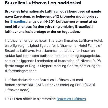
Bruxelles Lufthavn i en nøddeskal
Bruxelles Internationale Lufthavn
også kendt ved sit gamle
navn
Zaventem
, er beliggende 12 kilometer mod nordøst
for
Bruxelles
, langs den N-201. Lufthavnen er nemt at nå
med bil eller bus fra den ydre ring omkring Bruxelles. I
lufthavnens kælderetage er der en togstation.
I lufthavnen er der et hotel, Sheraton Bruxelles Lufthavn Hotel,
en billig valgmulighed lige ud for lufthavnen er Hotel Formule 1
Bruxelles Lufthavn. Hertil kommer, at lufthavnen huser en
række faciliteter, som butikker, restauranter og bagageboks,
som er beliggende i nærheden af busstation på Niveau 0. På
fjerde etage er Regus Skyport Meeting Centre, som er egnet
til forretningsmøder.
I luftfartsindustrien er Bruxelles Lufthavn vist med
forkortelserne BRU (IATA lufthavns kode) og EBBR (ICAO)
lufthavns kode).
Link til den officielle hjemmeside
Bruxelles Lufthavn