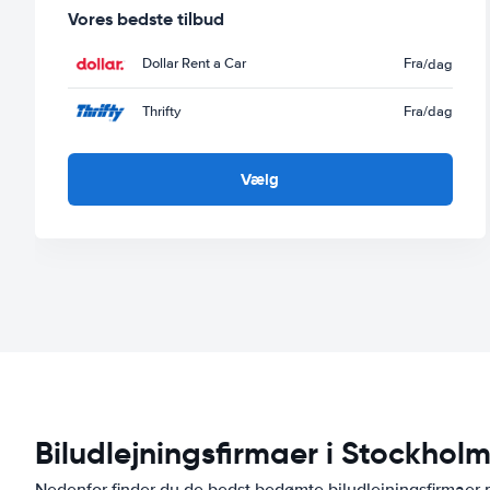
Vores bedste tilbud
Dollar Rent a Car
Fra
/dag
Thrifty
Fra
/dag
Vælg
Biludlejningsfirmaer i Stockhol
Nedenfor finder du de bedst bedømte biludlejningsfirmae