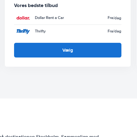
Vores bedste tilbud
Dollar Rent a Car
Fra
/dag
Thrifty
Fra
/dag
Vælg
m
r på destinationen Stockholm. Sammenlign med