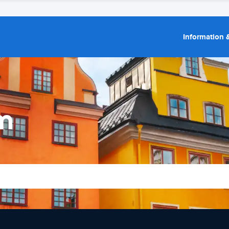
Information &
lm