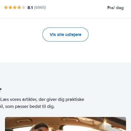
8.1
Fra
/ dag
(6965)
Vis alle udlejere
r
æs vores artikler, der giver dig praktiske
l, som passer bedst til dig.