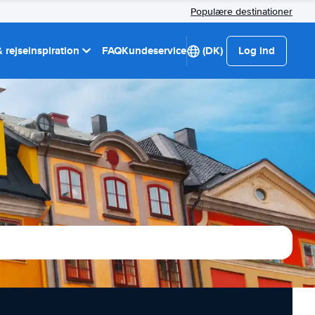
Populære destinationer
 rejseinspiration
FAQ
Kundeservice
(DK)
Log ind