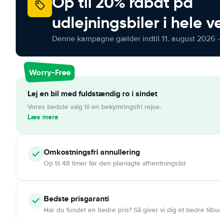
Op til 20% rabat på
udlejningsbiler i hele 
Denne kampagne gælder indtil 11. august 2026 -
Worry-Free
Lej en bil med fuldstændig ro i sindet
Vores bedste valg til en bekymringsfri rejse.
Læs mere
Omkostningsfri
annullering
Op til 48 timer før den planlagte afhentningstid
Bedste prisgaranti
Har du fundet en bedre pris? Så giver vi dig et bedre tilbu