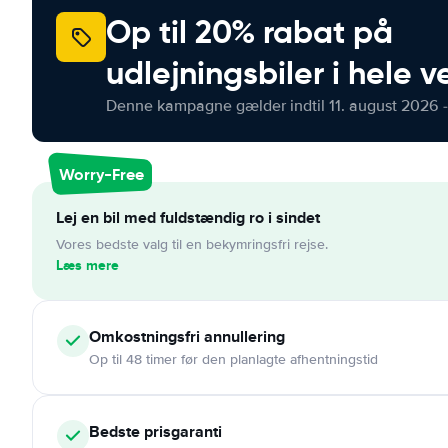
Op til 20% rabat på
udlejningsbiler i hele 
Denne kampagne gælder indtil 11. august 2026 -
Worry-Free
Lej en bil med fuldstændig ro i sindet
Vores bedste valg til en bekymringsfri rejse.
Læs mere
Omkostningsfri
annullering
Op til 48 timer før den planlagte afhentningstid
Bedste prisgaranti