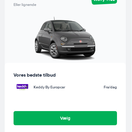
Eller lignende
Vores bedste tilbud
Keddy By Europcar
Fra
/dag
Vælg