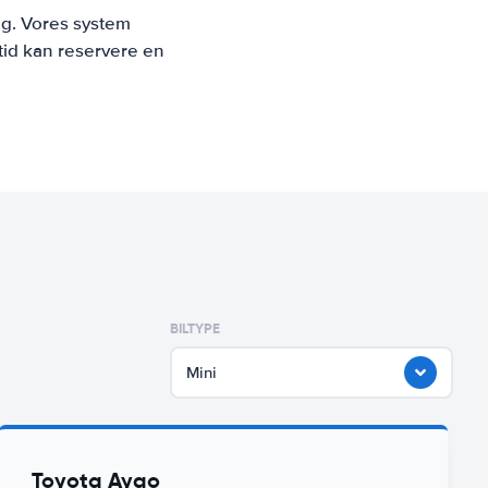
ng. Vores system
tid kan reservere en
BILTYPE
Mini
Toyota Aygo