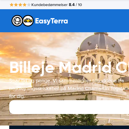
8.4
Kundebedømmelser
/ 10
Billeje Madrid 
Spar tid og penge. Vi sammenligner tilbuddene fra
biludlejningsselskaber på Madrid Chamartin Togstat
for dig.