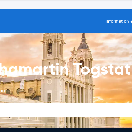
Information &
Chamartin Togstat
ion