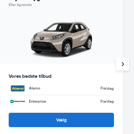
Eller lignende
Vores bedste tilbud
Alamo
Fra
/dag
Enterprise
Fra
/dag
Vælg