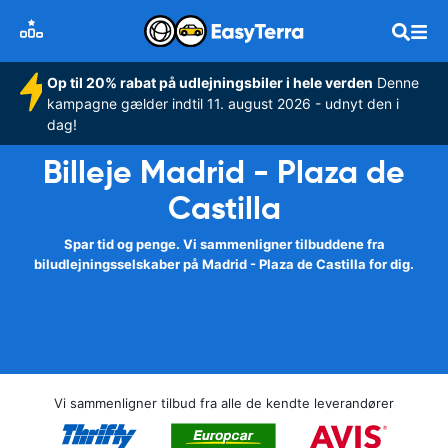
Op til 20% rabat på udlejningsbiler i hele verden
Denne
kampagne gælder indtil 11. august 2026 - udnyt den i
dag!
Billeje Madrid - Plaza de
Castilla
Spar tid og penge. Vi sammenligner tilbuddene fra
biludlejningsselskaber på Madrid - Plaza de Castilla for dig.
Vi sammenligner tilbud fra alle de kendte leverandører