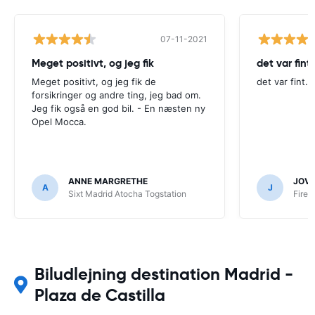
07-11-2021
Meget positivt, og jeg fik
det var fint.
Meget positivt, og jeg fik de
det var fint.
forsikringer og andre ting, jeg bad om.
Jeg fik også en god bil. - En næsten ny
Opel Mocca.
ANNE MARGRETHE
JOV
A
J
Sixt Madrid Atocha Togstation
FireF
Biludlejning destination Madrid -
Plaza de Castilla