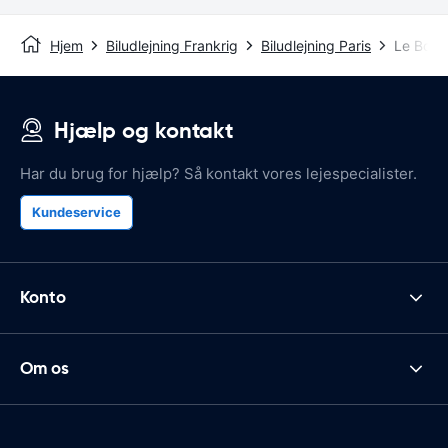
Hjem
Biludlejning Frankrig
Biludlejning Paris
Le Bour
Hjælp og kontakt
Har du brug for hjælp? Så kontakt vores lejespecialister.
Kundeservice
Konto
Om os