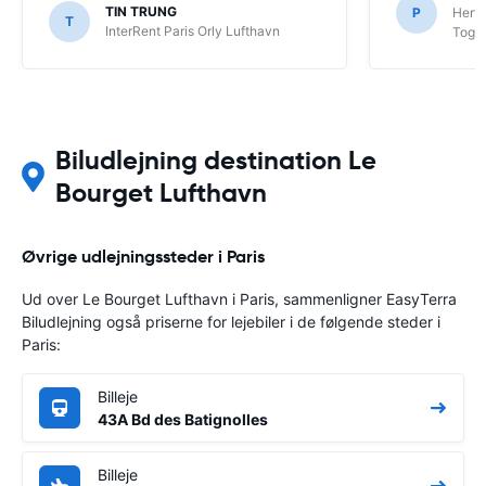
TIN TRUNG
P
Hertz
T
InterRent Paris Orly Lufthavn
Togst
Biludlejning destination Le
Bourget Lufthavn
Øvrige udlejningssteder i Paris
Ud over Le Bourget Lufthavn i Paris, sammenligner EasyTerra
Biludlejning også priserne for lejebiler i de følgende steder i
Paris:
Billeje
43A Bd des Batignolles
Billeje