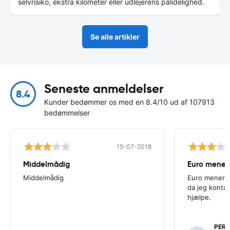
selvrisiko, ekstra kilometer eller udlejerens pålidelighed.
Se alle artikler
Seneste anmeldelser
8.4
Kunder bedømmer os med en 8.4/10 ud af 107913
bedømmelser
15-07-2018
Middelmådig
Euro mener 
Middelmådig
Euro mener je
da jeg kontak
hjælpe.
PER 