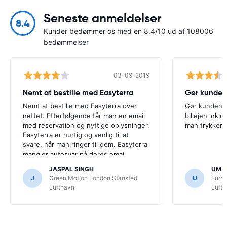
Seneste anmeldelser
8.4
Kunder bedømmer os med en 8.4/10 ud af 108006
bedømmelser
03-09-2019
Nemt at bestille med Easyterra
Gør kunde
Nemt at bestille med Easyterra over
Gør kunden 
nettet. Efterfølgende får man en email
billejen inklu
med reservation og nyttige oplysninger.
man trykker k
Easyterra er hurtig og venlig til at
svare, når man ringer til dem. Easyterra
mangler autosvar på deres email
system, man er i tvivl om Easyterra har
JASPAL SINGH
UMAR
modtaget ens email, når man prøver at
J
Green Motion London Stansted
U
Euro
kontakte dem via email.
Lufthavn
Luft