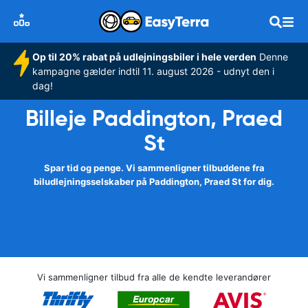
Op til 20% rabat på udlejningsbiler i hele verden
Denne
kampagne gælder indtil 11. august 2026 - udnyt den i
dag!
Billeje Paddington, Praed
St
Spar tid og penge. Vi sammenligner tilbuddene fra
biludlejningsselskaber på Paddington, Praed St for dig.
Vi sammenligner tilbud fra alle de kendte leverandører