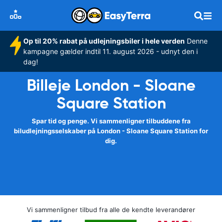
Op til 20% rabat på udlejningsbiler i hele verden
Denne
kampagne gælder indtil 11. august 2026 - udnyt den i
dag!
Billeje London - Sloane
Square Station
Spar tid og penge. Vi sammenligner tilbuddene fra
biludlejningsselskaber på London - Sloane Square Station for
dig.
Vi sammenligner tilbud fra alle de kendte leverandører