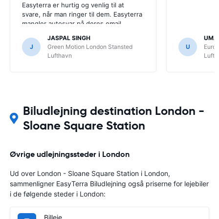
Easyterra er hurtig og venlig til at
svare, når man ringer til dem. Easyterra
mangler autosvar på deres email
system, man er i tvivl om Easyterra har
JASPAL SINGH
UMAR
modtaget ens email, når man prøver at
J
Green Motion London Stansted
U
Euro
kontakte dem via email.
Lufthavn
Luft
Biludlejning destination London -
Sloane Square Station
Øvrige udlejningssteder i London
Ud over London - Sloane Square Station i London,
sammenligner EasyTerra Biludlejning også priserne for lejebiler
i de følgende steder i London:
Billeje