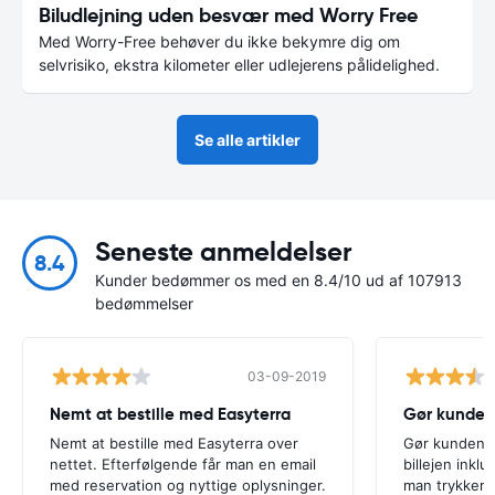
Biludlejning uden besvær med Worry Free
Med Worry-Free behøver du ikke bekymre dig om
selvrisiko, ekstra kilometer eller udlejerens pålidelighed.
Se alle artikler
Seneste anmeldelser
8.4
Kunder bedømmer os med en 8.4/10 ud af 107913
bedømmelser
03-09-2019
Nemt at bestille med Easyterra
Gør kunde
Nemt at bestille med Easyterra over
Gør kunden 
nettet. Efterfølgende får man en email
billejen inklu
med reservation og nyttige oplysninger.
man trykker k