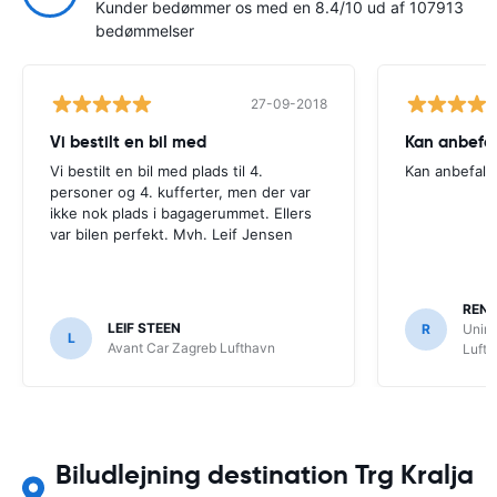
Kunder bedømmer os med en 8.4/10 ud af 107913
bedømmelser
27-09-2018
Vi bestilt en bil med
Kan anbefal
Vi bestilt en bil med plads til 4.
Kan anbefale
personer og 4. kufferter, men der var
ikke nok plads i bagagerummet. Ellers
var bilen perfekt. Mvh. Leif Jensen
RENé
LEIF STEEN
R
Unire
L
Avant Car Zagreb Lufthavn
Luft
Biludlejning destination Trg Kralja