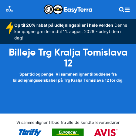
Op til 20% rabat på udlejningsbiler i hele verden
Denne
kampagne gælder indtil 11. august 2026 - udnyt den i
dag!
Billeje Trg Kralja Tomislava
12
Spar tid og penge. Vi sammenligner tilbuddene fra
biludlejningsselskaber på Trg Kralja Tomislava 12 for dig.
Vi sammenligner tilbud fra alle de kendte leverandører