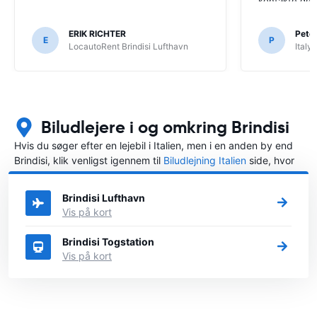
kontakte dem.
ERIK RICHTER
Peter
E
P
LocautoRent Brindisi Lufthavn
Italy
Biludlejere i og omkring Brindisi
Hvis du søger efter en lejebil i Italien, men i en anden by end
Brindisi, klik venligst igennem til
Biludlejning Italien
side, hvor
du kan vælge, i hvilken by i Italien du ønsker at leje en bil.
Brindisi Lufthavn
Vis på kort
Brindisi Togstation
Vis på kort