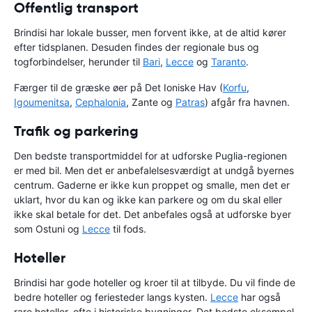
Offentlig transport
Brindisi har lokale busser, men forvent ikke, at de altid kører
efter tidsplanen. Desuden findes der regionale bus og
togforbindelser, herunder til
Bari
,
Lecce
og
Taranto
.
Færger til de græske øer på Det Ioniske Hav (
Korfu
,
Igoumenitsa
,
Cephalonia
, Zante og
Patras
) afgår fra havnen.
Trafik og parkering
Den bedste transportmiddel for at udforske Puglia-regionen
er med bil. Men det er anbefalelsesværdigt at undgå byernes
centrum. Gaderne er ikke kun proppet og smalle, men det er
uklart, hvor du kan og ikke kan parkere og om du skal eller
ikke skal betale for det. Det anbefales også at udforske byer
som Ostuni og
Lecce
til fods.
Hoteller
Brindisi har gode hoteller og kroer til at tilbyde. Du vil finde de
bedre hoteller og feriesteder langs kysten.
Lecce
har også
rare hoteller, ofte i historiske bygninger. Det bedste eksempel