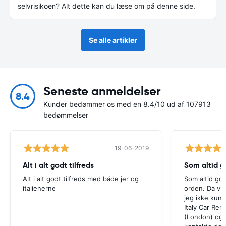
selvrisikoen? Alt dette kan du læse om på denne side.
Se alle artikler
Seneste anmeldelser
8.4
Kunder bedømmer os med en 8.4/10 ud af 107913
bedømmelser
19-06-2019
Alt i alt godt tilfreds
Som altid g
Alt i alt godt tilfreds med både jer og
Som altid god
italienerne
orden. Da vi 
jeg ikke kun
Italy Car Ren
(London) og 