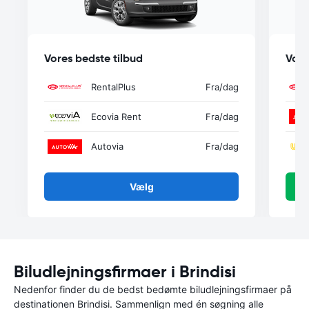
Vores bedste tilbud
Vore
RentalPlus
Fra
/dag
Ecovia Rent
Fra
/dag
Autovia
Fra
/dag
Vælg
Biludlejningsfirmaer i Brindisi
Nedenfor finder du de bedst bedømte biludlejningsfirmaer på
destinationen Brindisi. Sammenlign med én søgning alle