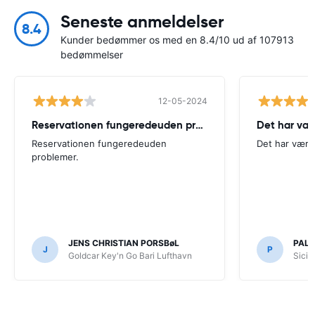
Seneste anmeldelser
8.4
Kunder bedømmer os med en 8.4/10 ud af 107913
bedømmelser
12-05-2024
Reservationen fungeredeuden problemer.
Det har vær
Reservationen fungeredeuden
Det har været
problemer.
JENS CHRISTIAN PORSBøL
PALL
J
P
Goldcar Key'n Go Bari Lufthavn
Sicil