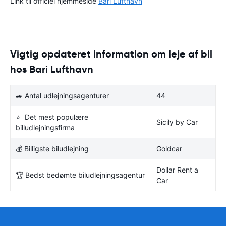
Link til officiel hjemmeside
Bari Lufthavn
Vigtig opdateret information om leje af bil
hos Bari Lufthavn
🚙 Antal udlejningsagenturer
44
⭐ Det mest populære
Sicily by Car
billudlejningsfirma
💰 Billigste biludlejning
Goldcar
Dollar Rent a
🏆 Bedst bedømte biludlejningsagentur
Car