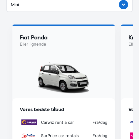
Mini
Fiat Panda
Kia
Eller lignende
Eller
Vores bedste tilbud
Vore
Carwiz rent a car
Fra
/dag
SurPrice car rentals
Fra
/dag