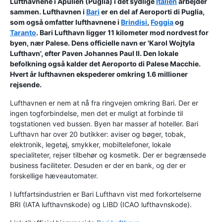
Lufthavnene i Apulien (Puglia) i det sydlige
Italien
arbejder
sammen. Lufthavnen i
Bari
er en del af
Aeroporti di Puglia
,
som også omfatter lufthavnene i
Brindisi
,
Foggia
og
Taranto
. Bari Lufthavn ligger 11 kilometer mod nordvest for
byen, nær Palese. Dens officielle navn er '
Karol Wojtyla
Lufthavn
', efter Paven Johannes Paul II. Den lokale
befolkning også kalder det
Aeroporto di Palese Macchie
.
Hvert år lufthavnen ekspederer omkring 1.6 millioner
rejsende.
Lufthavnen er nem at nå fra ringvejen omkring Bari. Der er
ingen togforbindelse, men det er muligt at forbinde til
togstationen ved bussen. Byen har masser af hoteller. Bari
Lufthavn har over 20 butikker: aviser og bøger, tobak,
elektronik, legetøj, smykker, mobiltelefoner, lokale
specialiteter, rejser tilbehør og kosmetik. Der er begrænsede
business faciliteter. Desuden er der en bank, og der er
forskellige hæveautomater.
I luftfartsindustrien er Bari Lufthavn vist med forkortelserne
BRI (IATA lufthavnskode) og LIBD (ICAO lufthavnskode).