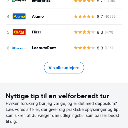
Enterprise
8.7
(2406)
Alamo
8.7
(10695)
Flizzr
8.3
(479)
LocautoRent
8.3
(1867)
Vis alle udlejere
Nyttige tip til en velforberedt tur
Hvilken forsikring bør jeg vælge, og er det med depositum?
Læs vores artikler, der giver dig praktiske oplysninger og tip,
som sikrer, at du vælger den udlejningsbil, som passer bedst
til dig.