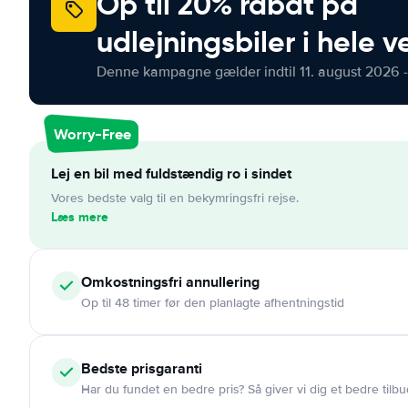
Op til 20% rabat på
udlejningsbiler i hele 
Denne kampagne gælder indtil 11. august 2026 -
Worry-Free
Lej en bil med fuldstændig ro i sindet
Vores bedste valg til en bekymringsfri rejse.
Læs mere
Omkostningsfri
annullering
Op til 48 timer før den planlagte afhentningstid
Bedste prisgaranti
Har du fundet en bedre pris? Så giver vi dig et bedre tilbu