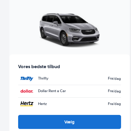
Vores bedste tilbud
Thrifty
Fra
/dag
Dollar Rent a Car
Fra
/dag
Hertz
Fra
/dag
Vælg