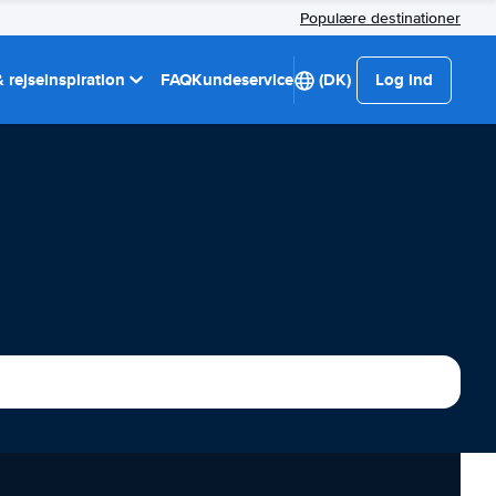
Populære destinationer
 rejseinspiration
FAQ
Kundeservice
(DK)
Log ind