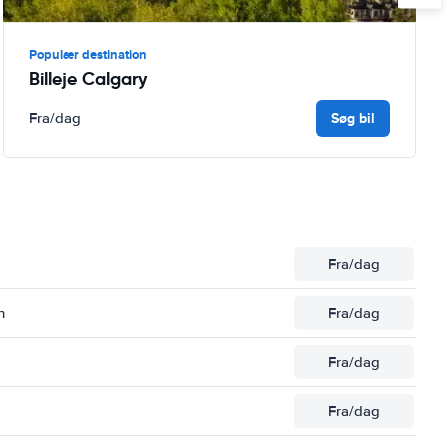
Populær destination
Billeje Calgary
Søg bil
Fra
/dag
Fra
/dag
n
Fra
/dag
Fra
/dag
Fra
/dag