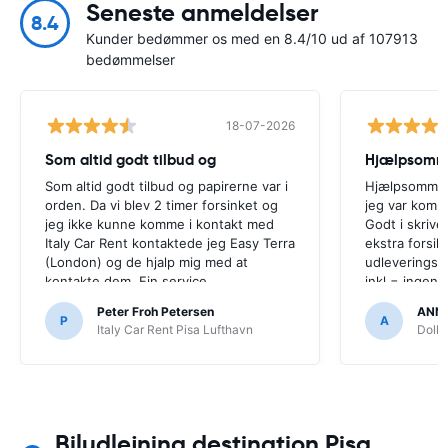
Seneste anmeldelser
8.4
Kunder bedømmer os med en 8.4/10 ud af 107913
bedømmelser
18-07-2026
Som altid godt tilbud og
Som altid godt tilbud og papirerne var i
Hjælpsomme
orden. Da vi blev 2 timer forsinket og
jeg var komme
jeg ikke kunne komme i kontakt med
Godt i skrive
Italy Car Rent kontaktede jeg Easy Terra
ekstra forsik
(London) og de hjalp mig med at
udleveringsst
kontakte dem. Fin service.
inkl = ingen 
Peter Froh Petersen
ANN
P
A
Italy Car Rent Pisa Lufthavn
Dolla
Biludlejning destination Pisa