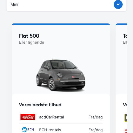
Mini
Fiat 500
Toy
Eller lignende
Eller
Vores bedste tilbud
Vore
addCarRental
Fra
/dag
ECH rentals
Fra
/dag