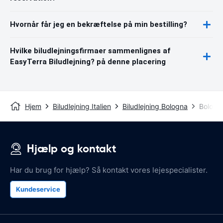
Hvornår får jeg en bekræftelse på min bestilling?
Hvilke biludlejningsfirmaer sammenlignes af
EasyTerra Biludlejning? på denne placering
Hjem
Biludlejning Italien
Biludlejning Bologna
Bologn
Hjælp og kontakt
Har du brug for hjælp? Så kontakt vores lejespecialister.
Kundeservice