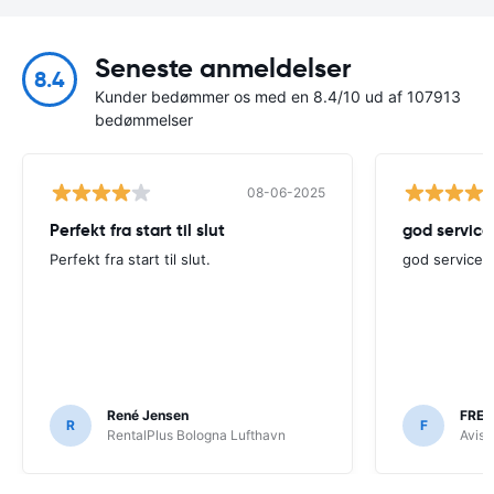
Seneste anmeldelser
8.4
Kunder bedømmer os med en 8.4/10 ud af 107913
bedømmelser
08-06-2025
Perfekt fra start til slut
god service
Perfekt fra start til slut.
god service -
René Jensen
FRED
R
F
RentalPlus Bologna Lufthavn
Avis 