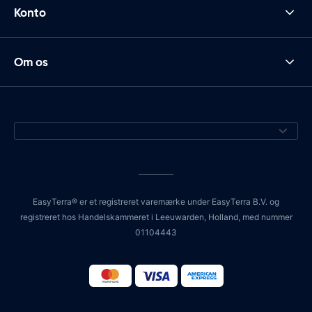
Konto
Om os
EasyTerra® er et registreret varemærke under EasyTerra B.V. og
registreret hos Handelskammeret i Leeuwarden, Holland, med nummer
01104443