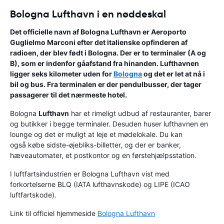
Bologna Lufthavn i en nøddeskal
Det officielle navn af Bologna Lufthavn er
Aeroporto
Guglielmo Marconi
efter det italienske opfinderen af
radioen, der blev født i Bologna. Der er to terminaler (A og
B), som er indenfor gåafstand fra hinanden. Lufthavnen
ligger seks kilometer uden for
Bologna
og det er let at nå i
bil og bus. Fra terminalen er der pendulbusser, der tager
passagerer til det nærmeste hotel.
Bologna
Lufthavn
har et rimeligt udbud af restauranter, barer
og butikker i begge terminaler. Desuden huser lufthavnen en
lounge og det er muligt at leje et mødelokale. Du kan
også købe sidste-øjebliks-billetter, og der er banker,
hæveautomater, et postkontor og en førstehjælpsstation.
I luftfartsindustrien er Bologna Lufthavn vist med
forkortelserne BLQ (IATA lufthavnskode) og LIPE (ICAO
luftfartskode).
Link til officiel hjemmeside
Bologna Lufthavn