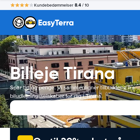
8.4
Kundebedømmelser
/ 10
Billeje Tirana
Spar tid og penge. Vi sammenligner tilbuddene fra
biludlejningsselskaber for dig i Tirana.