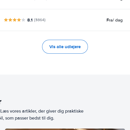
8.1
Fra
/ dag
(3864)
Vis alle udlejere
r
æs vores artikler, der giver dig praktiske
l, som passer bedst til dig.