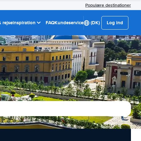
Populære destinationer
 rejseinspiration
FAQ
Kundeservice
(DK)
Log ind