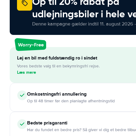
Op til 20% rabat på
udlejningsbiler i hele 
Denne kampagne gælder indtil 11. august 2026 -
Worry-Free
Lej en bil med fuldstændig ro i sindet
Vores bedste valg til en bekymringsfri rejse.
Læs mere
Omkostningsfri
annullering
Op til 48 timer før den planlagte afhentningstid
Bedste prisgaranti
Har du fundet en bedre pris? Så giver vi dig et bedre tilbu