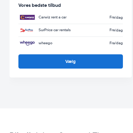
Vores bedste tilbud
Carwiz rent a car
Fra
/dag
SurPrice car rentals
Fra
/dag
wheego
Fra
/dag
Vælg