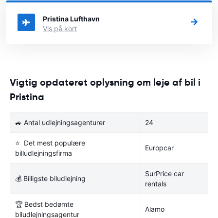
du kan vælge, i hvilken by i Kosovo du ønsker at leje en bil.
Pristina Lufthavn
Vis på kort
Vigtig opdateret oplysning om leje af bil i
Pristina
🚙 Antal udlejningsagenturer
24
⭐ Det mest populære
Europcar
billudlejningsfirma
SurPrice car
💰 Billigste biludlejning
rentals
🏆 Bedst bedømte
Alamo
biludlejningsagentur