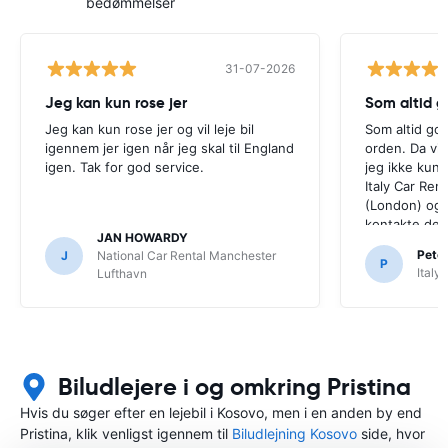
bedømmelser
31-07-2026
Jeg kan kun rose jer
Som altid g
Jeg kan kun rose jer og vil leje bil
Som altid god
igennem jer igen når jeg skal til England
orden. Da vi 
igen. Tak for god service.
jeg ikke kun
Italy Car Ren
(London) og 
kontakte dem.
JAN HOWARDY
Peter
J
National Car Rental Manchester
P
Italy
Lufthavn
Biludlejere i og omkring Pristina
Hvis du søger efter en lejebil i Kosovo, men i en anden by end
Pristina, klik venligst igennem til
Biludlejning Kosovo
side, hvor