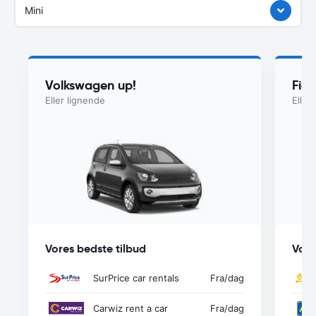
Mini
Volkswagen up!
Fia
Eller lignende
Eller
Vores bedste tilbud
Vore
SurPrice car rentals
Fra
/dag
Carwiz rent a car
Fra
/dag