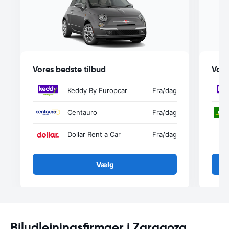
Vores bedste tilbud
Vore
Keddy By Europcar
Fra
/dag
Centauro
Fra
/dag
Dollar Rent a Car
Fra
/dag
Vælg
Biludlejningsfirmaer i Zaragoza