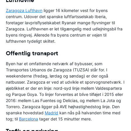
Zaragoza Lufthavn
ligger 16 kilometer vest for byens
centrum. Udover det spanske luftfartsselskab Iberia,
foretager lavprisflyselskabet Ryanair mange flyvninger til
Zaragoza. Lufthavnen er let tilgængelig med udlejningsbil fra
byens ringvej. Allerede fra byens centrum er vejen til
lufthavnen tydeligt skiltet.
Offentlig transport
Byen har et omfattende netværk af bybusser, som
Transportes Urbanos de Zaragoza (TUZSA) står for. I
weekenderne (fredag, lørdag og søndag) er der også
natbusser. Zaragoza er ved at udvikle et sporvognsnetværk. I
øjeblikket er der en linje: nord-syd linje mellem Valdespartera
og Parque Goya. To linjer forventes at blive tilføjet i 2015 eller
2016: mellem Las Fuentes og Delicias, og mellem La Jota og
Torrero. Zaragoza ligger på AVE højhastighedstog linje. Den
spanske hovedstad
Madrid
kan nås på halvanden time med
tog; til
Barcelona
tager det 15 minutter mere.
Trafik og parkering