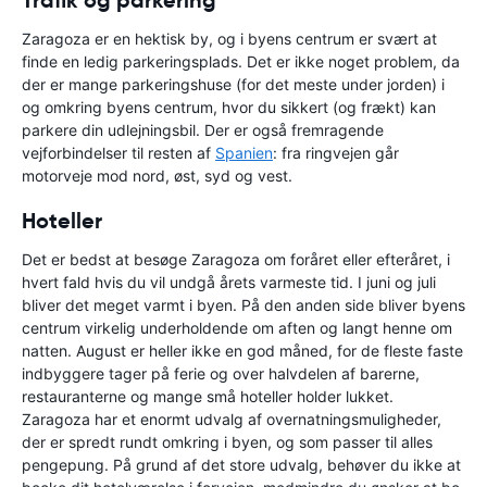
Zaragoza er en hektisk by, og i byens centrum er svært at
finde en ledig parkeringsplads. Det er ikke noget problem, da
der er mange parkeringshuse (for det meste under jorden) i
og omkring byens centrum, hvor du sikkert (og frækt) kan
parkere din udlejningsbil. Der er også fremragende
vejforbindelser til resten af
Spanien
: fra ringvejen går
motorveje mod nord, øst, syd og vest.
Hoteller
Det er bedst at besøge Zaragoza om foråret eller efteråret, i
hvert fald hvis du vil undgå årets varmeste tid. I juni og juli
bliver det meget varmt i byen. På den anden side bliver byens
centrum virkelig underholdende om aften og langt henne om
natten. August er heller ikke en god måned, for de fleste faste
indbyggere tager på ferie og over halvdelen af barerne,
restauranterne og mange små hoteller holder lukket.
Zaragoza har et enormt udvalg af overnatningsmuligheder,
der er spredt rundt omkring i byen, og som passer til alles
pengepung. På grund af det store udvalg, behøver du ikke at