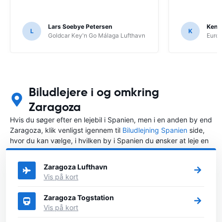
Lars Soebye Petersen
Kenn
L
K
Goldcar Key'n Go Málaga Lufthavn
Europ
Biludlejere i og omkring
Zaragoza
Hvis du søger efter en lejebil i Spanien, men i en anden by end
Zaragoza, klik venligst igennem til
Biludlejning Spanien
side,
hvor du kan vælge, i hvilken by i Spanien du ønsker at leje en
bil.
Zaragoza Lufthavn
Vis på kort
Zaragoza Togstation
Vis på kort