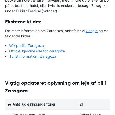
booke dit hotelværelse i forvejen, medmindre du ønsker at bo
på et bestemt hotel, eller hvis du ønsker at besøge Zaragoza
under El Pilar Festival (oktober).
Eksterne kilder
For mere information om Zaragoza, anbefaler vi
Google
og de
følgende kilder:
Wikipedia, Zaragoza
Officiel hjemmeside for Zaragoza
Turistinformation i Zaragoza
Vigtig opdateret oplysning om leje af bil i
Zaragoza
🚙 Antal udlejningsagenturer
21
⭐ Det mest populære
Dollar Rent a