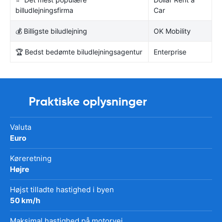
billudlejningsfirma
Car
💰 Billigste biludlejning
OK Mobility
🏆 Bedst bedømte biludlejningsagentur
Enterprise
Praktiske oplysninger
Valuta
Euro
Køreretning
Højre
Højst tilladte hastighed i byen
50 km/h
Maksimal hastighed på motorvej