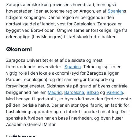
Zaragoza er ikke kun provinsens hovedstad, men også
hovedstaden i den autonome region Aragon, en af
Spanien
s
tidligere kongeriger. Denne region er beliggende i den
nordøstlige del af landet, vest for Catalonien. Zaragoza er
bygget ved Ebro-floden. Omgivelserne er forskellige, lige fra
ørkenagtige (Los Monegros) til tæt skovklædte bakker.
Økonomi
Zaragoza Universitet er et af de ældste og mest
fremtrædende universiteter i
Spanien
. Teknologi spiller en
vigtig rolle i den lokale økonomi (syd for Zaragoza ligger
Parque Tecnológico), og det samme gør transport- og
forsyningstjenester. Sidstnævnte på grund af byens centrale
beliggenhed mellem
Madrid
,
Barcelona
,
Bilbao
og
Valencia
.
Med hensyn til godstrafik, er byens lufthavn den fjerde største
på den iberiske halvø. Der er en stor Opel fabrik, en fabrik for
husholdningsapparater og en fabrik til produktion af tog. Det
spanske luftvåben har en base i nærheden, og byen huser
Academia General Militar.
Lufthavne