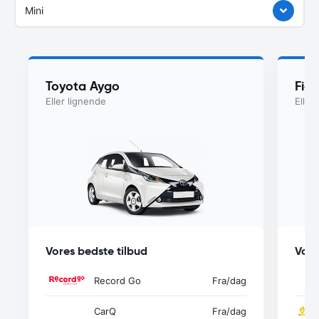
Mini
Toyota Aygo
Fia
Eller lignende
Eller
Vores bedste tilbud
Vore
Record Go
Fra
/dag
CarQ
Fra
/dag