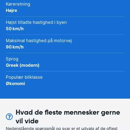
Køreretning
Højre
Højst tilladte hastighed i byen
50 km/h
Maksimal hastighed på motorvej
90 km/h
Sprog
Greek (modern)
Populær bilklasse
Økonomi
Hvad de fleste mennesker gerne
vil vide
Nedenstående spørgsmål og svar er et udvalg af de oftest