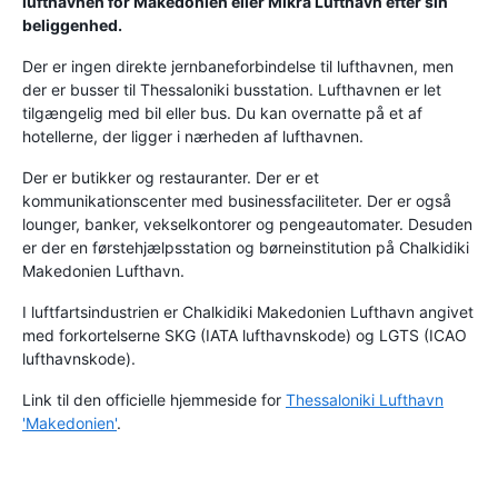
lufthavnen for Makedonien eller Mikra Lufthavn efter sin
beliggenhed.
Der er ingen direkte jernbaneforbindelse til lufthavnen, men
der er busser til Thessaloniki busstation. Lufthavnen er let
tilgængelig med bil eller bus. Du kan overnatte på et af
hotellerne, der ligger i nærheden af lufthavnen.
Der er butikker og restauranter. Der er et
kommunikationscenter med businessfaciliteter. Der er også
lounger, banker, vekselkontorer og pengeautomater. Desuden
er der en førstehjælpsstation og børneinstitution på Chalkidiki
Makedonien Lufthavn.
I luftfartsindustrien er Chalkidiki Makedonien Lufthavn angivet
med forkortelserne SKG (IATA lufthavnskode) og LGTS (ICAO
lufthavnskode).
Link til den officielle hjemmeside for
Thessaloniki Lufthavn
'Makedonien'
.