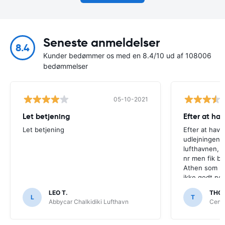
Seneste anmeldelser
8.4
Kunder bedømmer os med en 8.4/10 ud af 108006
bedømmelser
05-10-2021
Let betjening
Efter at hav
Let betjening
Efter at have 
udlejningen, 
lufthavnen, r
nr men fik bar
Athen som hel
ikke godt nok
LEO T.
THOR
L
T
Abbycar Chalkidiki Lufthavn
Centa