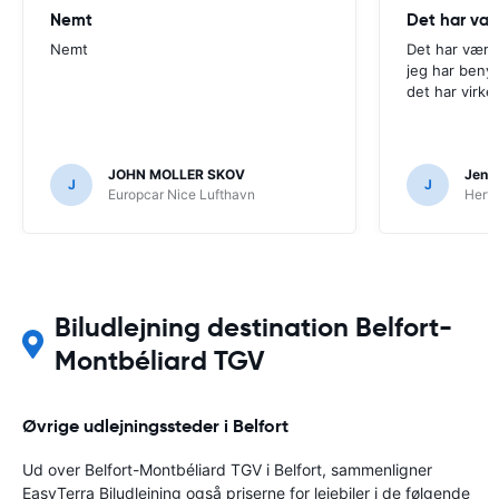
Nemt
Det har væ
Nemt
Det har være
jeg har beny
det har virke
JOHN MOLLER SKOV
Jens 
J
J
Europcar Nice Lufthavn
Hertz
Biludlejning destination Belfort-
Montbéliard TGV
Øvrige udlejningssteder i Belfort
Ud over Belfort-Montbéliard TGV i Belfort, sammenligner
EasyTerra Biludlejning også priserne for lejebiler i de følgende