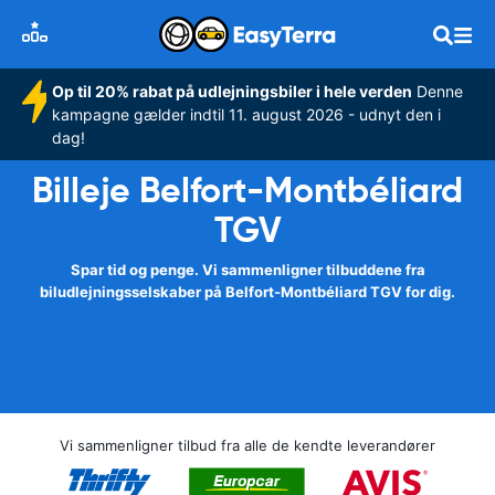
Op til 20% rabat på udlejningsbiler i hele verden
Denne
kampagne gælder indtil 11. august 2026 - udnyt den i
dag!
Billeje Belfort-Montbéliard
TGV
Spar tid og penge. Vi sammenligner tilbuddene fra
biludlejningsselskaber på Belfort-Montbéliard TGV for dig.
Vi sammenligner tilbud fra alle de kendte leverandører