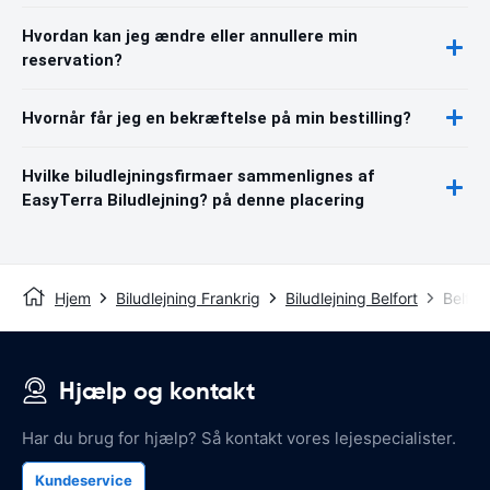
Hvordan kan jeg ændre eller annullere min
reservation?
Hvornår får jeg en bekræftelse på min bestilling?
Hvilke biludlejningsfirmaer sammenlignes af
EasyTerra Biludlejning? på denne placering
Hjem
Biludlejning Frankrig
Biludlejning Belfort
Belfor
Hjælp og kontakt
Har du brug for hjælp? Så kontakt vores lejespecialister.
Kundeservice