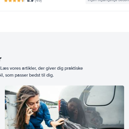
8.9
(49)
Ingen tilgængelige bedø
r
æs vores artikler, der giver dig praktiske
l, som passer bedst til dig.