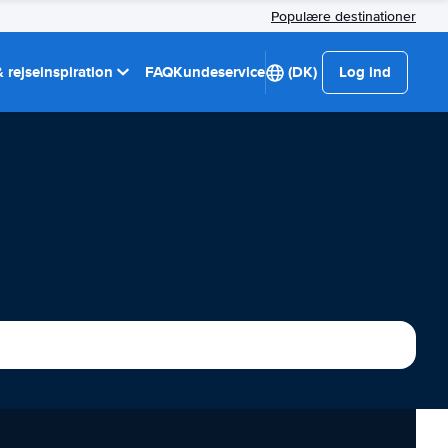
Populære destinationer
 rejseinspiration
FAQ
Kundeservice
(DK)
Log ind