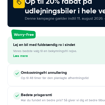
Op til 20% rabat på
udlejningsbiler i hele 
Denne kampagne gælder indtil 11. august 2026 -
Worry-Free
Lej en bil med fuldstændig ro i sindet
Vores bedste valg til en bekymringsfri rejse.
Læs mere
Omkostningsfri
annullering
Op til 48 timer før den planlagte afhentningstid
Bedste prisgaranti
Har du fundet en bedre pris? Så giver vi dig et bedre tilbu