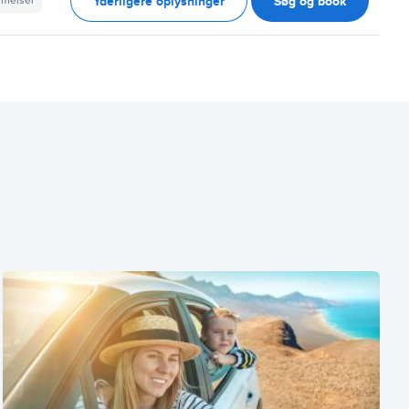
Yderligere oplysninger
Søg og book
mmelser