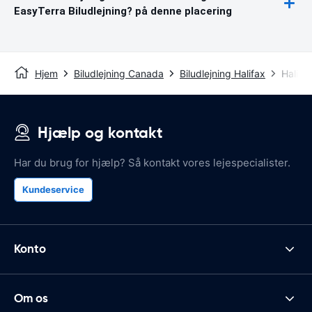
EasyTerra Biludlejning? på denne placering
Hjem
Biludlejning Canada
Biludlejning Halifax
Halifax
Hjælp og kontakt
Har du brug for hjælp? Så kontakt vores lejespecialister.
Kundeservice
Konto
Om os