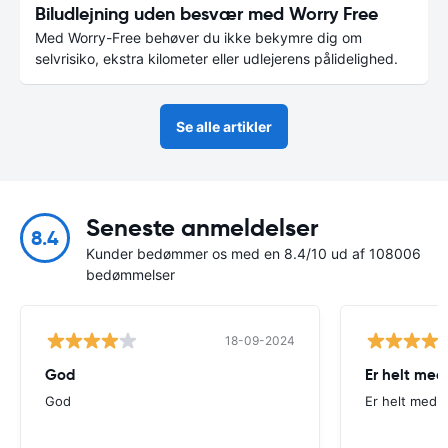
Biludlejning uden besvær med Worry Free
Med Worry-Free behøver du ikke bekymre dig om
selvrisiko, ekstra kilometer eller udlejerens pålidelighed.
Se alle artikler
Seneste anmeldelser
8.4
Kunder bedømmer os med en 8.4/10 ud af 108006
bedømmelser
18-09-2024
God
Er helt med
God
Er helt med p