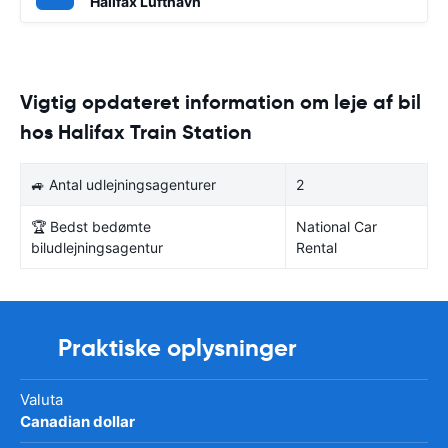
Halifax Lufthavn
Vigtig opdateret information om leje af bil
hos Halifax Train Station
🚙 Antal udlejningsagenturer
2
🏆 Bedst bedømte
National Car
biludlejningsagentur
Rental
Praktiske oplysninger
Valuta
Canadian dollar