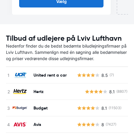
Vælg
Tilbud af udlejere på Lviv Lufthavn
Nedenfor finder du de bedst bedømte biludlejningsfirmaer på
Lviv Lufthavn. Sammenlign med én søgning alle bedømmelser
og priser vedrørende disse udlejningsfirmaer.
United rent a car
8.5
(7)
Hertz
8.1
(8807)
Budget
8.1
(11503)
Avis
8
(7427)