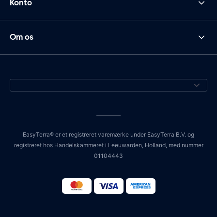
Konto
Om os
EasyTerra® er et registreret varemærke under EasyTerra B.V. og
registreret hos Handelskammeret i Leeuwarden, Holland, med nummer
01104443