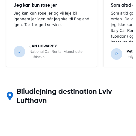
Jeg kan kun rose jer
Som altid g
Jeg kan kun rose jer og vil leje bil
Som altid god
igennem jer igen når jeg skal til England
orden. Da vi 
igen. Tak for god service.
jeg ikke kun
Italy Car Ren
(London) og 
kontakte dem.
JAN HOWARDY
Peter
J
National Car Rental Manchester
P
Italy
Lufthavn
Biludlejning destination Lviv
Lufthavn