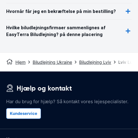
Hvornår får jeg en bekræftelse på min bestilling?
Hvilke biludlejningsfirmaer sammenlignes af
EasyTerra Biludlejning? på denne placering
Hjem
Biludlejning Ukraine
Biludlejning Lviv
Lviv Luft
Hjælp og kontakt
Har du brug for hjælp? Så kontakt vores lejespecialister.
Kundeservice