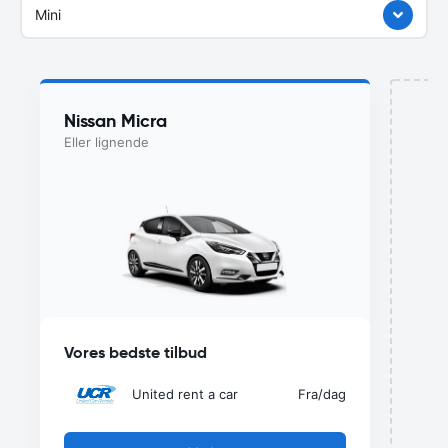
Mini
Nissan Micra
Eller lignende
u
Vores bedste tilbud
United rent a car
Fra
/dag