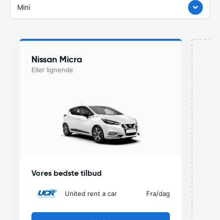
Mini
Nissan Micra
Eller lignende
u
Vores bedste tilbud
United rent a car
Fra
/dag