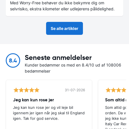
Med Worry-Free behøver du ikke bekymre dig om
selvrisiko, ekstra kilometer eller udlejerens pålidelighed.
Se alle artikler
Seneste anmeldelser
8.4
Kunder bedømmer os med en 8.4/10 ud af 108006
bedømmelser
31-07-2026
Jeg kan kun rose jer
Som altid g
Jeg kan kun rose jer og vil leje bil
Som altid god
igennem jer igen når jeg skal til England
orden. Da vi 
igen. Tak for god service.
jeg ikke kun
Italy Car Ren