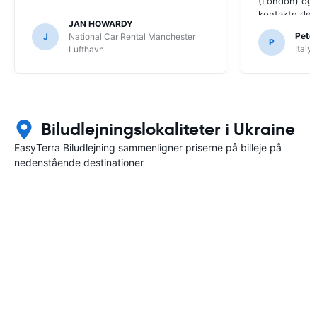
(London) og 
kontakte dem.
JAN HOWARDY
Peter
J
National Car Rental Manchester
P
Italy
Lufthavn
Biludlejningslokaliteter i Ukraine
EasyTerra Biludlejning sammenligner priserne på billeje på
nedenstående destinationer