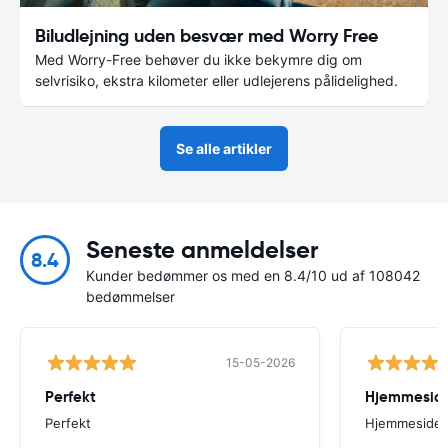
Biludlejning uden besvær med Worry Free
Med Worry-Free behøver du ikke bekymre dig om
selvrisiko, ekstra kilometer eller udlejerens pålidelighed.
Se alle artikler
Seneste anmeldelser
8.4
Kunder bedømmer os med en 8.4/10 ud af 108042
bedømmelser
15-05-2026
Perfekt
Perfekt
Hjemmesiden