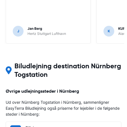
Jan Berg
KUR
J
K
Hertz Stuttgart Lufthavn
Alam
Biludlejning destination Nürnberg
Togstation
Øvrige udlejningssteder i Nürnberg
Ud over Nürnberg Togstation i Nürnberg, sammenligner
EasyTerra Biludlejning også priserne for lejebiler i de følgende
steder i Nürnberg: