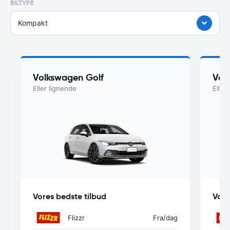
BILTYPE
Kompakt
Volkswagen Golf
Vol
Eller lignende
Eller
Vores bedste tilbud
Vore
Flizzr
Fra
/dag