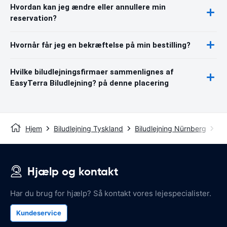
Hvordan kan jeg ændre eller annullere min
reservation?
Hvornår får jeg en bekræftelse på min bestilling?
Hvilke biludlejningsfirmaer sammenlignes af
EasyTerra Biludlejning? på denne placering
Hjem
Biludlejning Tyskland
Biludlejning Nürnberg
Nü
Hjælp og kontakt
Har du brug for hjælp? Så kontakt vores lejespecialister.
Kundeservice